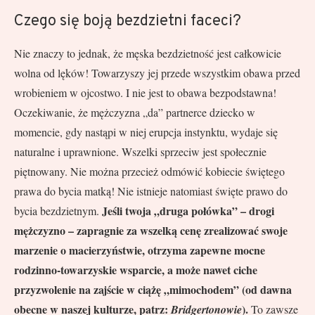
Czego się boją bezdzietni faceci?
Nie znaczy to jednak, że męska bezdzietność jest całkowicie
wolna od lęków! Towarzyszy jej przede wszystkim obawa przed
wrobieniem w ojcostwo. I nie jest to obawa bezpodstawna!
Oczekiwanie, że mężczyzna „da” partnerce dziecko w
momencie, gdy nastąpi w niej erupcja instynktu, wydaje się
naturalne i uprawnione. Wszelki sprzeciw jest społecznie
piętnowany. Nie można przecież odmówić kobiecie świętego
prawa do bycia matką! Nie istnieje natomiast święte prawo do
Jeśli twoja „druga połówka” – drogi
bycia bezdzietnym.
mężczyzno – zapragnie za wszelką cenę zrealizować swoje
marzenie o macierzyństwie, otrzyma zapewne mocne
rodzinno-towarzyskie wsparcie, a może nawet ciche
przyzwolenie na zajście w ciążę „mimochodem” (od dawna
obecne w naszej kulturze, patrz:
).
Bridgertonowie
To zawsze