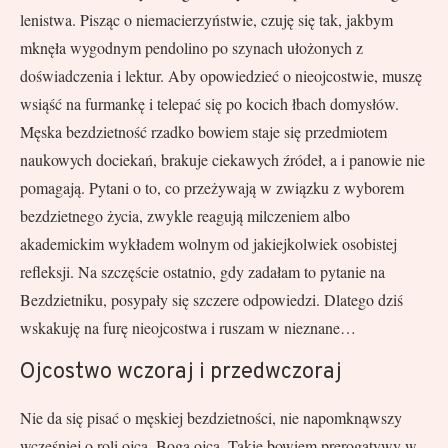
lenistwa. Pisząc o niemacierzyństwie, czuję się tak, jakbym
mknęła wygodnym pendolino po szynach ułożonych z
doświadczenia i lektur. Aby opowiedzieć o nieojcostwie, muszę
wsiąść na furmankę i telepać się po kocich łbach domysłów.
Męska bezdzietność rzadko bowiem staje się przedmiotem
naukowych dociekań, brakuje ciekawych źródeł, a i panowie nie
pomagają. Pytani o to, co przeżywają w związku z wyborem
bezdzietnego życia, zwykle reagują milczeniem albo
akademickim wykładem wolnym od jakiejkolwiek osobistej
refleksji. Na szczęście ostatnio, gdy zadałam to pytanie na
Bezdzietniku, posypały się szczere odpowiedzi. Dlatego dziś
wskakuję na furę nieojcostwa i ruszam w nieznane…
Ojcostwo wczoraj i przedwczoraj
Nie da się pisać o męskiej bezdzietności, nie napomknąwszy
wcześniej o roli ojca. Boga ojca. Takie bowiem prerogatywy w