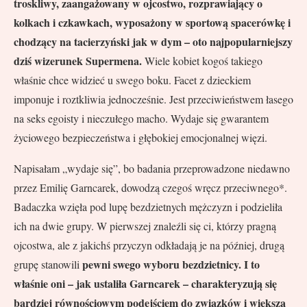
troskliwy, zaangażowany w ojcostwo, rozprawiający o
kolkach i czkawkach, wyposażony w sportową spacerówkę i
chodzący na tacierzyński jak w dym – oto najpopularniejszy
dziś wizerunek Supermena.
Wiele kobiet kogoś takiego
właśnie chce widzieć u swego boku. Facet z dzieckiem
imponuje i roztkliwia jednocześnie. Jest przeciwieństwem łasego
na seks egoisty i nieczułego macho. Wydaje się gwarantem
życiowego bezpieczeństwa i głębokiej emocjonalnej więzi.
Napisałam „wydaje się”, bo badania przeprowadzone niedawno
przez Emilię Garncarek, dowodzą czegoś wręcz przeciwnego*.
Badaczka wzięła pod lupę bezdzietnych mężczyzn i podzieliła
ich na dwie grupy. W pierwszej znaleźli się ci, którzy pragną
ojcostwa, ale z jakichś przyczyn odkładają je na później, drugą
pewni swego wyboru bezdzietnicy. I to
grupę stanowili
właśnie oni – jak ustaliła Garncarek – charakteryzują się
bardziej równościowym podejściem do związków i większą