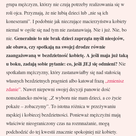
grupa mężczyzn, którzy nie czują potrzeby realizowania się w
roli ojca. Przyznają, że nie lubią dzieci lub „nie są ich
koneserami”. I podobnie jak nieczujące macierzyństwa kobiety
niemal w ogóle się nad tym nie zastanawiają. Nie i już. Nie, bo
Generalnie to nie brak dzieci zaprząta myśli nieojców,
nie.
ale obawa, czy spotkają na swojej drodze równie
zaangażowaną w bezdzietność kobietę. A jeśli maja już taką
u boku, zadają sobie pytanie: co, jeśli JEJ się odmieni?
Nie
spotkałam mężczyzny, który zastanawiałby się nad stałością
własnych bezdzietnych pragnień albo katował frazą
„zmienisz
zdanie”
. Nawet niepewni swojej decyzji panowie dość
nonszalancko mówią: „Z wyboru nie mam dzieci, a co życie
pokaże – zobaczymy”. To istotna różnica w przeżywaniu
męskiej i kobiecej bezdzietności. Ponieważ mężczyźni mają
właściwie nieograniczony czas na rozmnażanie, mogą
podchodzić do tej kwestii znacznie spokojniej niż kobiety.