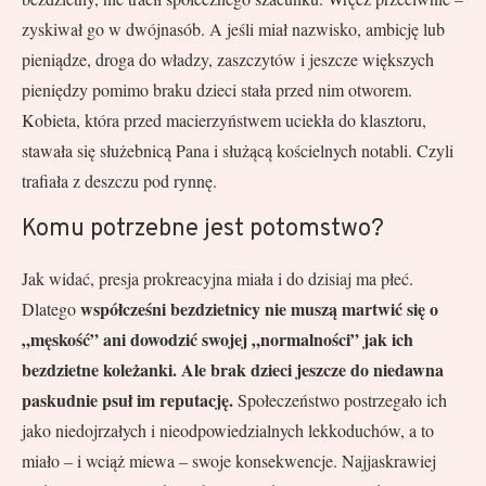
zyskiwał go w dwójnasób. A jeśli miał nazwisko, ambicję lub
pieniądze, droga do władzy, zaszczytów i jeszcze większych
pieniędzy pomimo braku dzieci stała przed nim otworem.
Kobieta, która przed macierzyństwem uciekła do klasztoru,
stawała się służebnicą Pana i służącą kościelnych notabli. Czyli
trafiała z deszczu pod rynnę.
Komu potrzebne jest potomstwo?
Jak widać, presja prokreacyjna miała i do dzisiaj ma płeć.
współcześni bezdzietnicy nie muszą martwić się o
Dlatego
„męskość” ani dowodzić swojej „normalności” jak ich
bezdzietne koleżanki. Ale brak dzieci jeszcze do niedawna
paskudnie psuł im reputację.
Społeczeństwo postrzegało ich
jako niedojrzałych i nieodpowiedzialnych lekkoduchów, a to
miało – i wciąż miewa – swoje konsekwencje. Najjaskrawiej