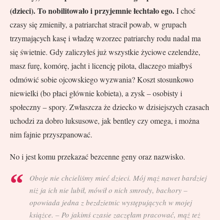
(dzieci). To nobilitowało i przyjemnie łechtało ego.
I choć
czasy się zmieniły, a patriarchat stracił powab, w grupach
trzymających kasę i władzę wzorzec patriarchy rodu nadal ma
się świetnie. Gdy zaliczyłeś już wszystkie życiowe czelendże,
masz furę, komórę, jacht i licencję pilota, dlaczego miałbyś
odmówić sobie ojcowskiego wyzwania? Koszt stosunkowo
niewielki (bo płaci głównie kobieta), a zysk – osobisty i
społeczny – spory. Zwłaszcza że dziecko w dzisiejszych czasach
uchodzi za dobro luksusowe, jak bentley czy omega, i można
nim fajnie przyszpanować.
No i jest komu przekazać bezcenne geny oraz nazwisko.
Oboje nie chcieliśmy mieć dzieci. Mój mąż nawet bardziej
niż ja ich nie lubił, mówił o nich
smrody
,
bachory
–
opowiada jedna z bezdzietnic występujących w mojej
książce. – Po jakimś czasie zaczęłam pracować, mąż też