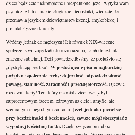
dzieci będziecie niekompletne i niespełnione, jeżeli wytyka wam
psychiczne lub charakterologiczne niedostatki, wiedzcie, że
przemawia językiem dziewiętnastowiecznej, antykobiecej i
pronatalistycznej krucjaty.
Wróćmy jednak do mężczyzn! Ich również XIX-wieczne
społeczeństwo zapędzało do rozmnażania, robiło to jednak
znacznie subtelniej. Dziś powiedzielibyśmy, że posłużyło się
W postać ojca wpisano najbardziej
„dystrybucją prestiżu”.
pożądane społecznie cechy: dojrzałość, odpowiedzialność,
powagę, stabilność, zaradność i przedsiębiorczość.
Ojcowie
rozdawali karty! Ten, który nie miał dzieci, wciąż był
stuprocentowym facetem, zdrowym na ciele i umyśle, ale
Jeżeli jednak upierał się
szemranym i niegodnym zaufania.
przy bezdzietności (i bezżenności), zawsze mógł skorzystać z
wygodnej kościelnej furtki.
Dzięki święceniom, choć
bezdzietny, nie tracił społecznego szacunku. Wręcz przeciwnie –