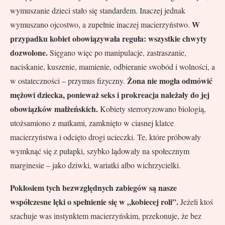
wymuszanie dzieci stało się standardem. Inaczej jednak
W
wymuszano ojcostwo, a zupełnie inaczej macierzyństwo.
przypadku kobiet obowiązywała reguła: wszystkie chwyty
dozwolone.
Sięgano więc po manipulacje, zastraszanie,
naciskanie, kuszenie, mamienie, odbieranie swobód i wolności, a
Żona nie mogła odmówić
w ostateczności – przymus fizyczny.
mężowi dziecka, ponieważ seks i prokreacja należały do jej
obowiązków małżeńskich.
Kobiety sterroryzowano biologią,
utożsamiono z matkami, zamknięto w ciasnej klatce
macierzyństwa i odcięto drogi ucieczki. Te, które próbowały
wymknąć się z pułapki, szybko lądowały na społecznym
marginesie – jako dziwki, wariatki albo wichrzycielki.
Pokłosiem tych bezwzględnych zabiegów są nasze
współczesne lęki o spełnienie się w „kobiecej roli”.
Jeżeli ktoś
szachuje was instynktem macierzyńskim, przekonuje, że bez