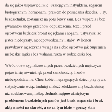
da się jakoś usprawiedliwić! Szalejącym instynktem, zegarem
biologicznym, hormonami, prawem do posiadania dziecka… Ty,
bezdzietniku, zostaniesz na polu bitwy sam. Bez wsparcia i bez
gwarantowanego grzechów odpuszczenia. Jeżeli przed
ojcostwem będziesz bronił się rękami i nogami, usłyszysz, że
jesteś niedojrzały, nieodpowiedzialny i słaby. W końcu
prawdziwy mężczyzna wciąga na siebie ojcostwo jak Supermen
niebieskie rajtki i bez wahania rusza w rodzicielski bój.
Wśród obaw sygnalizowanych przez bezdzietnych mężczyzn
pojawia się również lęk przed samotnością. I znów –
niebezpodstawnie. Choć kobiet niepragnących dzieci przybywa,
statystycznie wciąż trudniej znaleźć zdeklarowaną bezdzietnicę
Jednak najpoważniejszym
niż zdeklarowaną matkę.
problemem bezdzietnych panów jest brak wsparcia i brak
aktywności na starość, a co za tym idzie – gorszy stan