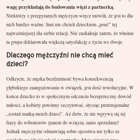
wagę przykładają do budowania więzi z partnerką.
Niektórzy z przepytanych mężczyzn wręcz mówili, że jest to dla
nich bardzo ważne. Inni nie chcieli dzieckiem „psuć” tej
najważniejszej dla siebie relacji. Nie zaskakuje zatem, że właśnie
ta grupa deklarowała większą satysfakcję z życia we dwoje.
Dlaczego mężczyźni nie chcą mieć
dzieci?
Odkrycie, że męska bezdzietność bywa konsekwencją
głębokiego zaangażowania w związek, jest dość rewolucyjne. W
końcu dziecko to w społecznym odczuciu bezsprzeczny dowód
miłości, a kobiety powinny szczytować, słysząc pretensjonalne
„zostań matką moich dzieci”. Aż dziw, że nie wgrywa się tej
frazy do wibratorów (patent do wzięcia, tanio sprzedam)!
Jednak mężczyźni odmawiają sobie ojcostwa nie tylko ze
względu na jakość relacji z partnerką. Mają również inne