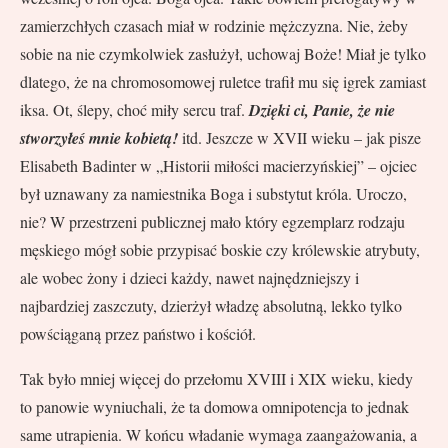
zamierzchłych czasach miał w rodzinie mężczyzna. Nie, żeby
sobie na nie czymkolwiek zasłużył, uchowaj Boże! Miał je tylko
dlatego, że na chromosomowej ruletce trafił mu się igrek zamiast
iksa. Ot, ślepy, choć miły sercu traf.
Dzięki ci, Panie, że nie
stworzyłeś mnie kobietą!
itd. Jeszcze w XVII wieku – jak pisze
Elisabeth Badinter w „Historii miłości macierzyńskiej” – ojciec
był uznawany za namiestnika Boga i substytut króla. Uroczo,
nie? W przestrzeni publicznej mało który egzemplarz rodzaju
męskiego mógł sobie przypisać boskie czy królewskie atrybuty,
ale wobec żony i dzieci każdy, nawet najnędzniejszy i
najbardziej zaszczuty, dzierżył władzę absolutną, lekko tylko
powściąganą przez państwo i kościół.
Tak było mniej więcej do przełomu XVIII i XIX wieku, kiedy
to panowie wyniuchali, że ta domowa omnipotencja to jednak
same utrapienia. W końcu władanie wymaga zaangażowania, a