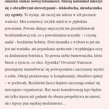
omacku szukać nowej tożsamości. Muszą natomiast mierzyć
się z obraźliwymi stereotypami – lekkoducha, nieudacznika
czy egoisty.
To irytuje, ale raczej nie uderza w ich poczucie
wartości. Moi rozmówcy zwykle mieli to w głębokim
poważaniu. Pewnie dlatego mężczyźni nie przedefiniowali
bezdzietnikowej roli, co z powodzeniem uczyniły – i czynią
nadal – bezdzietne kobiety. Dziś niematka z wyboru to już nie
jest ani wariatka, ani pogardzana społecznie i wypłakująca oczy
za dzidziusiem boleśnica. To pewna siebie buntowniczka, która
bierze z życia to, co chce. Egoistka? Owszem! Nareszcie
przestajemy masturbować się poświęceniem i zaczynamy myśleć
o sobie. Obelgi przekuwamy w komplementy, obraźliwe epitety
– w pochwały. Bezdzietni faceci dopiero zaczynają szukać się
nawzajem i organizować. Być może konsekwencją tego będzie
nie tylko lepsza niż gadanie do obrazu perspektywa na starość,
ale i lepszy piar męskiej niedzietności…