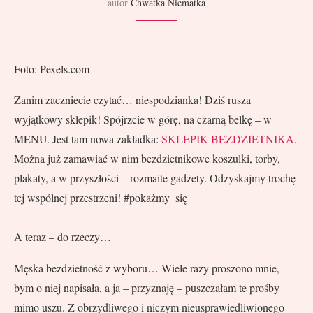
autor
Chwatka Niematka
Foto: Pexels.com
Zanim zaczniecie czytać… niespodzianka! Dziś rusza
wyjątkowy sklepik! Spójrzcie w górę, na czarną belkę – w
MENU. Jest tam nowa zakładka:
SKLEPIK BEZDZIETNIKA
.
Można już zamawiać w nim bezdzietnikowe koszulki, torby,
plakaty, a w przyszłości – rozmaite gadżety. Odzyskajmy trochę
tej wspólnej przestrzeni! #pokażmy_się
A teraz – do rzeczy…
Męska bezdzietność z wyboru… Wiele razy proszono mnie,
bym o niej napisała, a ja – przyznaję – puszczałam te prośby
mimo uszu. Z obrzydliwego i niczym nieusprawiedliwionego