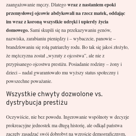
wraz z nastaniem epoki
zaangażowanie męczy. Dlatego
przemysłowej ojcowie abdykowali na rzecz matek, oddając
im wraz z koroną wszystkie udręki i upierdy życia
domowego.
Sami skupili się na przekazywaniu genów,
nazwiska, zarabianiu pieniędzy i – wybaczcie, panowie –
brandzlowaniu się rolą patriarchy rodu. Bo tak się jakoś złożyło,
że mężczyzna został „wyzuty z ojcostwa”, ale nie z
przypisanego ojcostwu prestiżu. Posiadanie rodziny – żony i
dzieci – nadal gwarantowało mu wyższy status społeczny i
powszechne poważanie.
Wszystkie chwyty dozwolone vs.
dystrybucja prestiżu
Oczywiście, nie bez powodu. Ingerowanie wspólnoty w decyzje
prokreacyjne jednostek ma długą historię, ale odkąd państwa
zaczęły zasadzać swój dobrobyt na wzroście demograficznym,