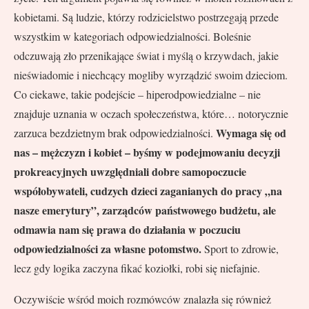
kobietami. Są ludzie, którzy rodzicielstwo postrzegają przede
wszystkim w kategoriach odpowiedzialności. Boleśnie
odczuwają zło przenikające świat i myślą o krzywdach, jakie
nieświadomie i niechcący mogliby wyrządzić swoim dzieciom.
Co ciekawe, takie podejście – hiperodpowiedzialne – nie
znajduje uznania w oczach społeczeństwa, które… notorycznie
Wymaga się od
zarzuca bezdzietnym brak odpowiedzialności.
nas – mężczyzn i kobiet – byśmy w podejmowaniu decyzji
prokreacyjnych uwzględniali dobre samopoczucie
współobywateli, cudzych dzieci zaganianych do pracy „na
nasze emerytury”, zarządców państwowego budżetu, ale
odmawia nam się prawa do działania w poczuciu
odpowiedzialności za własne potomstwo.
Sport to zdrowie,
lecz gdy logika zaczyna fikać koziołki, robi się niefajnie.
Oczywiście wśród moich rozmówców znalazła się również