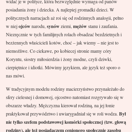
widać je w polityce, która bezwzględnie wymaga od panów
posiadania żony i dziecka. A najlepiej gromadki dzieci. W
politycznych narracjach aż roi się od rodzinnych analogii, pełno
ojców
synów
mężów
w niej
narodu,
ziemi,
stanu i zaufania.
Niezręcznie w tych familijnych rolach obsadzać bezdzietnych i
bezżennych właścicieli kotów, choć – jak wiemy – nie jest to
niemożliwe. Co ciekawe, po kobiecej stronie mamy córy
Koryntu, siostry miłosierdzia i żony modne, czyli dziwki,
cierpiętnice i idiotki. Mówimy językiem, ale język też sporo o
nas mówi.
W tradycyjnym modelu rodziny macierzyństwo przynależało do
sfery cielesnej i domowej, ojcostwo natomiast rozgrywało się w
obszarze władzy. Mężczyzna kierował rodziną, na jej łonie
Był
praktykował przywództwo i uwiarygadniał się w roli wodza.
nie tylko szefem podstawowej komórki społecznej (tzw. głową
rodziny), ale też posiadaczem cenionego społecznie zasobu