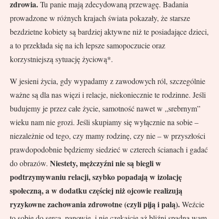
zdrowia.
Tu panie mają zdecydowaną przewagę. Badania
prowadzone w różnych krajach świata pokazały, że starsze
bezdzietne kobiety są bardziej aktywne niż te posiadające dzieci,
a to przekłada się na ich lepsze samopoczucie oraz
korzystniejszą sytuację życiową*.
W jesieni życia, gdy wypadamy z zawodowych ról, szczególnie
ważne są dla nas więzi i relacje, niekoniecznie te rodzinne. Jeśli
budujemy je przez całe życie, samotność nawet w „srebrnym”
wieku nam nie grozi. Jeśli skupiamy się wyłącznie na sobie –
niezależnie od tego, czy mamy rodzinę, czy nie – w przyszłości
prawdopodobnie będziemy siedzieć w czterech ścianach i gadać
Niestety, mężczyźni nie są biegli w
do obrazów.
podtrzymywaniu relacji, szybko popadają w izolację
społeczną, a w dodatku częściej niż ojcowie realizują
ryzykowne zachowania zdrowotne (czyli piją i palą).
Weźcie
to sobie do serca, panowie, i nie czekajcie aż bliźni spadną wam