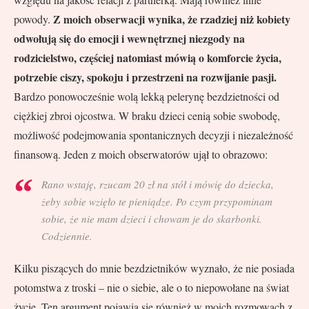
Z moich obserwacji wynika, że rzadziej niż kobiety
powody.
odwołują się do emocji i wewnętrznej niezgody na
rodzicielstwo, częściej natomiast mówią o komforcie życia,
potrzebie ciszy, spokoju i przestrzeni na rozwijanie pasji.
Bardzo ponowocześnie wolą lekką pelerynę bezdzietności od
ciężkiej zbroi ojcostwa. W braku dzieci cenią sobie swobodę,
możliwość podejmowania spontanicznych decyzji i niezależność
finansową. Jeden z moich obserwatorów ujął to obrazowo:
Rano wstaję, rzucam 20 zł na stół i mówię do dziecka,
żeby sobie wzięło te pieniądze. Po czym przypominam
sobie, że nie mam dzieci i chowam je do skarbonki.
Codziennie.
Kilku piszących do mnie bezdzietników wyznało, że nie posiada
potomstwa z troski – nie o siebie, ale o to niepowołane na świat
życie. Ten argument pojawia się również w moich rozmowach z