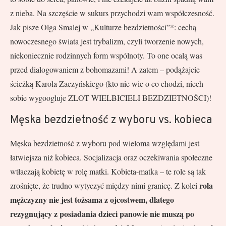
z nieba. Na szczęście w sukurs przychodzi wam współczesność.
Jak pisze Olga Smalej w „Kulturze bezdzietności”*: cechą
nowoczesnego świata jest trybalizm, czyli tworzenie nowych,
niekoniecznie rodzinnych form wspólnoty. To one ocalą was
przed dialogowaniem z bohomazami! A zatem – podążajcie
ścieżką Karola Zaczyńskiego (kto nie wie o co chodzi, niech
sobie wygoogluje ZLOT WIELBICIELI BEZDZIETNOŚCI)!
Męska bezdzietność z wyboru vs. kobieca
Męska bezdzietność z wyboru pod wieloma względami jest
łatwiejsza niż kobieca. Socjalizacja oraz oczekiwania społeczne
wtłaczają kobietę w rolę matki. Kobieta-matka – te role są tak
rola
zrośnięte, że trudno wytyczyć między nimi granicę. Z kolei
mężczyzny nie jest tożsama z ojcostwem, dlatego
rezygnujący z posiadania dzieci panowie nie muszą po