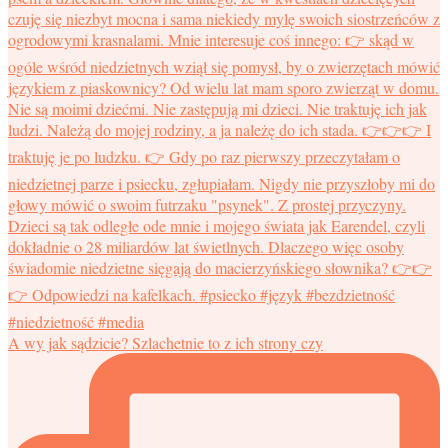
A wy jak sądzicie? Szlachetnie to z ich strony czy