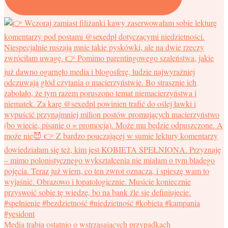
Media trąbią ostatnio o wstrząsających przypadkach