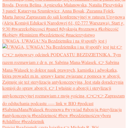
UWAGA, UWAGA! Na Bezdzietniku i na @spotify jest j
Dzisiaj Bezdzietnik czyta książkę 👉 Michała R. Wiś