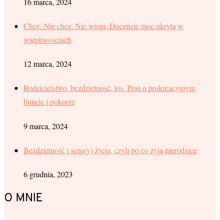
16 marca, 2024
Chcę. Nie chcę. Nie wiem. Doceńcie moc ukrytą w
wątpliwościach
12 marca, 2024
Rodzicielstwo, bezdzietność, los. Post o prokreacyjnym
buncie i pokorze
9 marca, 2024
Bezdzietność i sens(y) życia, czyli po co żyją nierodzice
6 grudnia, 2023
O MNIE