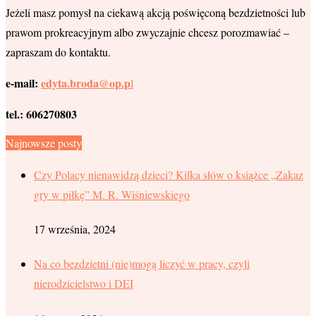
Jeżeli masz pomysł na ciekawą akcją poświęconą bezdzietności lub
prawom prokreacyjnym albo zwyczajnie chcesz porozmawiać –
zapraszam do kontaktu.
e-mail:
edyta.broda@op.p
l
tel.: 606270803
Najnowsze posty
Czy Polacy nienawidzą dzieci? Kilka słów o książce „Zakaz
gry w piłkę” M. R. Wiśniewskiego
17 września, 2024
Na co bezdzietni (nie)mogą liczyć w pracy, czyli
nierodzicielstwo i DEI