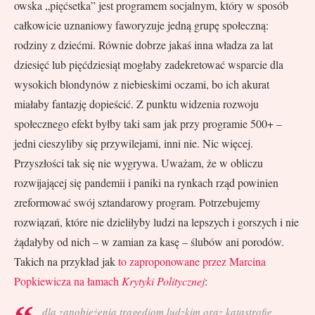
owska „pięćsetka” jest programem socjalnym, który w sposób
całkowicie uznaniowy faworyzuje jedną grupę społeczną:
rodziny z dziećmi. Równie dobrze jakaś inna władza za lat
dziesięć lub pięćdziesiąt mogłaby zadekretować wsparcie dla
wysokich blondynów z niebieskimi oczami, bo ich akurat
miałaby fantazję dopieścić. Z punktu widzenia rozwoju
społecznego efekt byłby taki sam jak przy programie 500+ –
jedni cieszyliby się przywilejami, inni nie. Nic więcej.
Przyszłości tak się nie wygrywa. Uważam, że w obliczu
rozwijającej się pandemii i paniki na rynkach rząd powinien
zreformować swój sztandarowy program. Potrzebujemy
rozwiązań, które nie dzieliłyby ludzi na lepszych i gorszych i nie
żądałyby od nich – w zamian za kasę – ślubów ani porodów.
Takich na przykład jak
to zaproponowane przez Marcina
Popkiewicza na łamach
Krytyki Politycznej
:
dla zapobieżenia tragediom ludzkim oraz katastrofie