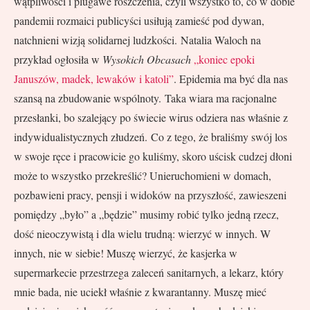
wątpliwości i plugawe roszczenia, czyli wszystko to, co w dobie
pandemii rozmaici publicyści usiłują zamieść pod dywan,
natchnieni wizją solidarnej ludzkości. Natalia Waloch na
przykład ogłosiła w
Wysokich Obcasach
„koniec epoki
Januszów, madek, lewaków i katoli”
. Epidemia ma być dla nas
szansą na zbudowanie wspólnoty. Taka wiara ma racjonalne
przesłanki, bo szalejący po świecie wirus odziera nas właśnie z
indywidualistycznych złudzeń. Co z tego, że braliśmy swój los
w swoje ręce i pracowicie go kuliśmy, skoro uścisk cudzej dłoni
może to wszystko przekreślić? Unieruchomieni w domach,
pozbawieni pracy, pensji i widoków na przyszłość, zawieszeni
pomiędzy „było” a „będzie” musimy robić tylko jedną rzecz,
dość nieoczywistą i dla wielu trudną: wierzyć w innych. W
innych, nie w siebie! Muszę wierzyć, że kasjerka w
supermarkecie przestrzega zaleceń sanitarnych, a lekarz, który
mnie bada, nie uciekł właśnie z kwarantanny. Muszę mieć