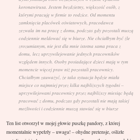
koronawirusa. Jestem bezdzietny, większość osób, z
którymi pracuję w firmie to rodzice. Od momentu
zamknięcia placówek oświatowych, pracodawca
zezwala im na pracę z domu, podczas gdy pozostali muszą
codziennie meldować się w biurze. Nie chciałbym być źle
zrozumianym, nie jest dla mnie istotna sama praca z
domu, lecz uprzywilejowanie jednych pracowników
względem innych. Osoby posiadające dzieci mają w tym
momencie więcej praw niż pozostali pracownicy.
Chciałbym zauważyć, że taka sytuacja będzie miała
miejsce co najmniej przez kilka najbliższych tygodni –
uprzywilejowani pracownicy przez najbliższy miesiąc będą
pracować z domu, podczas gdy pozostali nie mają takiej
możliwości i codziennie muszą stawiać się w biurze
Ten list otworzył w mojej głowie puszkę pandory, z której
momentalnie wypełzły – uwaga! – ohydne pretensje, oślizłe