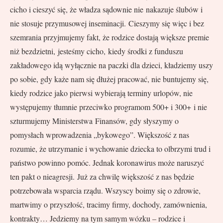
cicho i cieszyć się, że władza sądownie nie nakazuje ślubów i
nie stosuje przymusowej inseminacji. Cieszymy się więc i bez
szemrania przyjmujemy fakt, że rodzice dostają większe premie
niż bezdzietni, jesteśmy cicho, kiedy środki z funduszu
zakładowego idą wyłącznie na paczki dla dzieci, kładziemy uszy
po sobie, gdy każe nam się dłużej pracować, nie buntujemy się,
kiedy rodzice jako pierwsi wybierają terminy urlopów, nie
występujemy tłumnie przeciwko programom 500+ i 300+ i nie
szturmujemy Ministerstwa Finansów, gdy słyszymy o
pomysłach wprowadzenia „bykowego”. Większość z nas
rozumie, że utrzymanie i wychowanie dziecka to olbrzymi trud i
państwo powinno pomóc. Jednak koronawirus może naruszyć
ten pakt o nieagresji. Już za chwilę większość z nas będzie
potrzebowała wsparcia rządu. Wszyscy boimy się o zdrowie,
martwimy o przyszłość, tracimy firmy, dochody, zamównienia,
kontrakty… Jedziemy na tym samym wózku – rodzice i