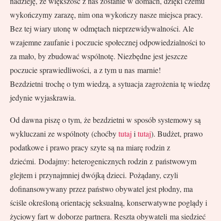
nadzieję, że większość z nas zostanie w domach, dzięki czemu
wykończymy zarazę, nim ona wykończy nasze miejsca pracy.
Bez tej wiary utonę w odmętach nieprzewidywalności. Ale
wzajemne zaufanie i poczucie społecznej odpowiedzialności to
za mało, by zbudować wspólnotę. Niezbędne jest jeszcze
poczucie sprawiedliwości, a z tym u nas marnie!
Bezdzietni trochę o tym wiedzą, a sytuacja zagrożenia tę wiedzę
jedynie wyjaskrawia.
Od dawna piszę o tym, że bezdzietni w sposób systemowy są
wykluczani ze wspólnoty (choćby
tutaj
i
tutaj
). Budżet, prawo
podatkowe i prawo pracy szyte są na miarę rodzin z
dziećmi. Dodajmy: heterogenicznych rodzin z państwowym
glejtem i przynajmniej dwójką dzieci. Pożądany, czyli
dofinansowywany przez państwo obywatel jest płodny, ma
ściśle określoną orientację seksualną, konserwatywne poglądy i
życiowy fart w doborze partnera. Reszta obywateli ma siedzieć