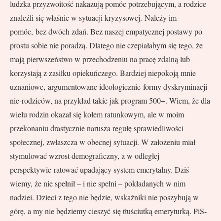
ludzka przyzwoitość nakazują pomóc potrzebującym, a rodzice
znaleźli się właśnie w sytuacji kryzysowej. Należy im
pomóc, bez dwóch zdań. Bez naszej empatycznej postawy po
prostu sobie nie poradzą. Dlatego nie czepiałabym się tego, że
mają pierwszeństwo w przechodzeniu na pracę zdalną lub
korzystają z zasiłku opiekuńczego. Bardziej niepokoją mnie
uznaniowe, argumentowane ideologicznie formy dyskryminacji
nie-rodziców, na przykład takie jak program 500+. Wiem, że dla
wielu rodzin okazał się kołem ratunkowym, ale w moim
przekonaniu drastycznie narusza regułę sprawiedliwości
społecznej, zwłaszcza w obecnej sytuacji. W założeniu miał
stymulować wzrost demograficzny, a w odległej
perspektywie ratować upadający system emerytalny. Dziś
wiemy, że nie spełnił – i nie spełni – pokładanych w nim
nadziei. Dzieci z tego nie będzie, wskaźniki nie poszybują w
górę, a my nie będziemy cieszyć się tłuściutką emeryturką. PiS-