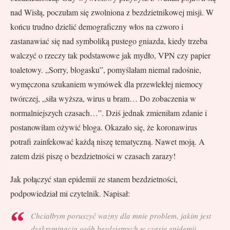
nad Wisłą, poczułam się zwolniona z bezdzietnikowej misji. W
końcu trudno dzielić demograficzny włos na czworo i
zastanawiać się nad symboliką pustego gniazda, kiedy trzeba
walczyć o rzeczy tak podstawowe jak mydło, VPN czy papier
toaletowy. „Sorry, blogasku”, pomyślałam niemal radośnie,
wymęczona szukaniem wymówek dla przewlekłej niemocy
twórczej, „siła wyższa, wirus u bram… Do zobaczenia w
normalniejszych czasach…”. Dziś jednak zmieniłam zdanie i
postanowiłam ożywić bloga. Okazało się, że koronawirus
potrafi zainfekować każdą niszę tematyczną. Nawet moją. A
zatem dziś piszę o bezdzietności w czasach zarazy!
Jak połączyć stan epidemii ze stanem bezdzietności,
podpowiedział mi czytelnik. Napisał:
Chciałbym poruszyć ważny dla mnie problem, jakim jest
dyskryminacja osób bezdzietnych w czasie epidemii