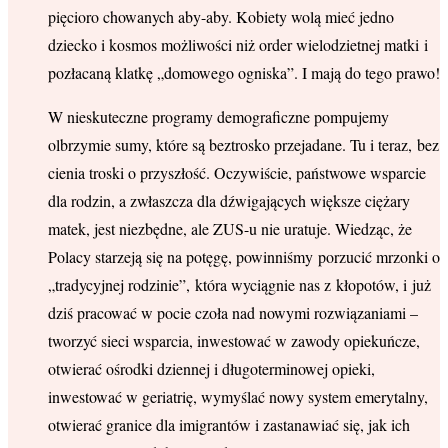
pięcioro chowanych aby-aby. Kobiety wolą mieć jedno
dziecko i kosmos możliwości niż order wielodzietnej matki i
pozłacaną klatkę „domowego ogniska”. I mają do tego prawo!
W nieskuteczne programy demograficzne pompujemy
olbrzymie sumy, które są beztrosko przejadane. Tu i teraz, bez
cienia troski o przyszłość. Oczywiście, państwowe wsparcie
dla rodzin, a zwłaszcza dla dźwigających większe ciężary
matek, jest niezbędne, ale ZUS-u nie uratuje. Wiedząc, że
Polacy starzeją się na potęgę, powinniśmy porzucić mrzonki o
„tradycyjnej rodzinie”, która wyciągnie nas z kłopotów, i już
dziś pracować w pocie czoła nad nowymi rozwiązaniami –
tworzyć sieci wsparcia, inwestować w zawody opiekuńcze,
otwierać ośrodki dziennej i długoterminowej opieki,
inwestować w geriatrię, wymyślać nowy system emerytalny,
otwierać granice dla imigrantów i zastanawiać się, jak ich