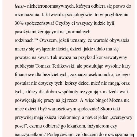
least
– nieheteronormatywnych, którym odbiera się prawo do
rozmnażania. Jak twierdzą socjologowie, to w przybliżeniu
30% społeczeństwa! Czyżby ci wszyscy ludzie byli
pasożytami żerującymi na „normalnych
rodzinach”? Owszem, jeżeli uznamy, że wartość obywatela
mierzy się wyłącznie ilością dzieci, jakie udało mu się
powołać na świat. Tak uważa na przykład konserwatywny
publicysta Tomasz Terlikowski, ale postulując wysokie kary
finansowe dla bezdzietnych, zaznacza asekurancko, że jego
postulat nie dotyczy tych, którzy dzieci mieć nie mogą, oraz
tych, którzy dla dobra wspólnoty rezygnują z małżeństwa i
poświęcają się pracy na jej rzecz. A więc bingo! Można nie
mieć dzieci i być wartościowym społecznie! Skoro taki
przywilej mają księża i zakonnicy, a nawet jeden „szeregowy
poseł”, czemu odbierać go lekarkom, inżynierom czy
nauczycielkom? Podejrzewam, że kluczem do rozwiązania tej