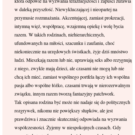
która odpowie na wyzwania teraźniejszości i zapuści żurawia
w daleką przyszłość. Niewykluczającej i nieopartej na
przymusie rozmnażania. Akcentującej, zamiast prokreacji,
intymną więź, współpracę, wzajemną opiekę i wolę bycia
razem. W takich rodzinach, niehierarchicznych,
ufundowanych na miłości, szacunku i zaufaniu, choć
niekoniecznie na urzędowych świstkach, żyje dziś mnóstwo
ludzi. Mieszkają razem lub nie, uprawiają seks albo rezygnują
z niego, zwykle mają dzieci, ale czasami nie mogą lub nie
chcą ich mieć, zamiast wspólnego portfela łączy ich wspólna
pasja albo wspólne łóżko, czasami trwają w nierozerwalnym
związku, innym razem tworzą fantazyjny patchwork.
Tak opisana rodzina być może nie nadaje się do politycznych
rozgrywek, nikomu nie powiększy słupków, ale jest
prawdziwa i znacznie skuteczniej odpowiada na wyzwania
współczesności. Żyjemy w niespokojnych czasach. Gdy