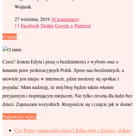
Wojtasik
27 września, 2019
30 komentarzy
11
Facebook
Twitter
Google +
Pinterest
O mnie
Cześć! Jestem Edyta i piszę o bezdzietności z wyboru oraz o
łamaniu praw prokreacyjnych Polek. Sporo nas-bezdzietnych, a
niewiele jest miejsc w internecie, gdzie możemy się spotkać i
pogadać. Mam nadzieję, że mój blog będzie takim właśnie
przyjaznym i inspirującym miejscem. Nie tylko zresztą dla ludzi bez
dzieci. Zapraszam wszystkich. Rozgośćcie się i czujcie jak w domu!
Najnowsze wpisy
Czy Polacy nienawidzą dzieci? Kilka słów o książce „Zakaz