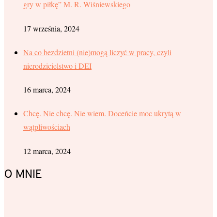
gry w piłkę” M. R. Wiśniewskiego
17 września, 2024
Na co bezdzietni (nie)mogą liczyć w pracy, czyli
nierodzicielstwo i DEI
16 marca, 2024
Chcę. Nie chcę. Nie wiem. Doceńcie moc ukrytą w
wątpliwościach
12 marca, 2024
O MNIE