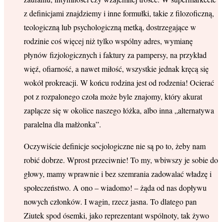
z definicjami znajdziemy i inne formułki, takie z filozoficzną,
teologiczną lub psychologiczną metką, dostrzegające w
rodzinie coś więcej niż tylko wspólny adres, wymianę
płynów fizjologicznych i faktury za pampersy, na przykład
więź, ofiarność, a nawet miłość, wszystkie jednak kręcą się
wokół prokreacji. W końcu rodzina jest od rodzenia! Ocierać
pot z rozpalonego czoła może byle znajomy, który akurat
zaplącze się w okolice naszego łóżka, albo inna „alternatywa
paralelna dla małżonka”.
Oczywiście definicje socjologiczne nie są po to, żeby nam
robić dobrze. Wprost przeciwnie! To my, wbiwszy je sobie do
głowy, mamy wprawnie i bez szemrania zadowalać władzę i
społeczeństwo. A ono – wiadomo! – żąda od nas dopływu
nowych członków. I wagin, rzecz jasna. To dlatego pan
Ziutek spod ósemki, jako reprezentant wspólnoty, tak żywo