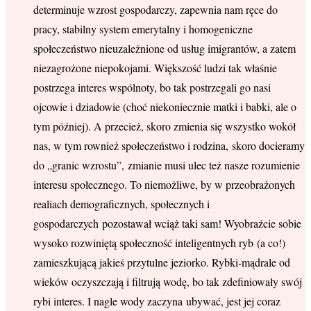
determinuje wzrost gospodarczy, zapewnia nam ręce do
pracy, stabilny system emerytalny i homogeniczne
społeczeństwo nieuzależnione od usług imigrantów, a zatem
niezagrożone niepokojami. Większość ludzi tak właśnie
postrzega interes wspólnoty, bo tak postrzegali go nasi
ojcowie i dziadowie (choć niekoniecznie matki i babki, ale o
tym później). A przecież, skoro zmienia się wszystko wokół
nas, w tym rownież społeczeństwo i rodzina, skoro docieramy
do „granic wzrostu”, zmianie musi ulec też nasze rozumienie
interesu społecznego. To niemożliwe, by w przeobrażonych
realiach demograficznych, społecznych i
gospodarczych pozostawał wciąż taki sam! Wyobraźcie sobie
wysoko rozwiniętą społeczność inteligentnych ryb (a co!)
zamieszkującą jakieś przytulne jeziorko. Rybki-mądrale od
wieków oczyszczają i filtrują wodę, bo tak zdefiniowały swój
rybi interes. I nagle wody zaczyna ubywać, jest jej coraz