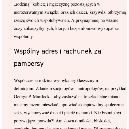
„rodziną” kobietę i mężczyznę pozostających w
nierozerwalnym związku oraz ich dzieci, krzywdzi olbrzymią
rzeszę swoich współobywateli. A przynajmniej na własne
oczy zobaczyłby tych, których bezpardonowo wykopał ze
wspólnoty.
Wspólny adres i rachunek za
pampersy
Współczesna rodzina wymyka się klasycznym
definicjom. Zdaniem socjologów i antropologów, na przykład
Georga P. Murdocka, aby zasłużyć na to szlachetne miano,
musimy razem mieszkać, uprawiać akceptowalny społecznie
seks, wychowywać dzieci i płacić rachunki. Nie brzmi zbyt
porywająco, prawda?! Ani słowa o miłości, bliskości,
zaufaniu, intymności czy wzajemnej trosce. W supermarkecie