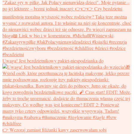
Uwaga! Jest bezdzietnikowy pakiet-niespodzianka do
👉 Wczoraj zamiast filiżanki kawy zaserwowałam sobi