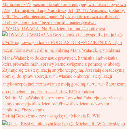
UWAGA, UWAGA! Na Bezdzietniku i na @spotify jest j
Dzisiaj Bezdzietnik czyta książkę 👉 Michała R. Wiś