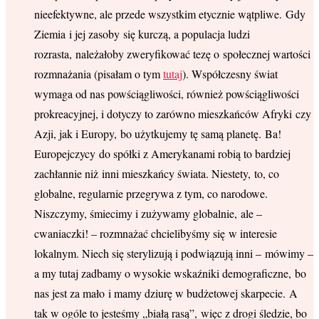
nieefektywne, ale przede wszystkim etycznie wątpliwe. Gdy
Ziemia i jej zasoby się kurczą, a populacja ludzi
rozrasta, należałoby zweryfikować tezę o społecznej wartości
rozmnażania (pisałam o tym
tutaj
). Współczesny świat
wymaga od nas powściągliwości, również powściągliwości
prokreacyjnej, i dotyczy to zarówno mieszkańców Afryki czy
Azji, jak i Europy, bo użytkujemy tę samą planetę. Ba!
Europejczycy do spółki z Amerykanami robią to bardziej
zachłannie niż inni mieszkańcy świata. Niestety, to, co
globalne, regularnie przegrywa z tym, co narodowe.
Niszczymy, śmiecimy i zużywamy globalnie, ale –
cwaniaczki! – rozmnażać chcielibyśmy się w interesie
lokalnym. Niech się sterylizują i podwiązują inni – mówimy –
a my tutaj zadbamy o wysokie wskaźniki demograficzne, bo
nas jest za mało i mamy dziurę w budżetowej skarpecie. A
tak w ogóle to jesteśmy „białą rasą”, więc z drogi śledzie, bo