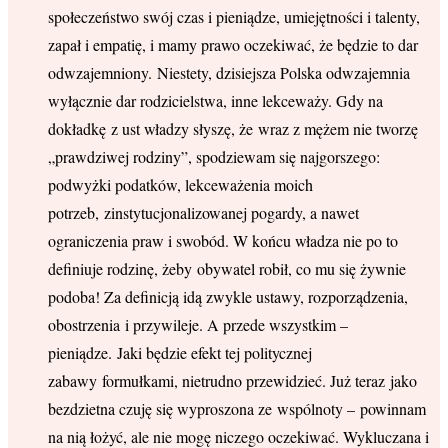
społeczeństwo swój czas i pieniądze, umiejętności i talenty,
zapał i empatię, i mamy prawo oczekiwać, że będzie to dar
odwzajemniony. Niestety, dzisiejsza Polska odwzajemnia
wyłącznie dar rodzicielstwa, inne lekceważy. Gdy na
dokładkę z ust władzy słyszę, że wraz z mężem nie tworzę
„prawdziwej rodziny”, spodziewam się najgorszego:
podwyżki podatków, lekceważenia moich
potrzeb, zinstytucjonalizowanej pogardy, a nawet
ograniczenia praw i swobód. W końcu władza nie po to
definiuje rodzinę, żeby obywatel robił, co mu się żywnie
podoba! Za definicją idą zwykle ustawy, rozporządzenia,
obostrzenia i przywileje. A przede wszystkim –
pieniądze. Jaki będzie efekt tej politycznej
zabawy formułkami, nietrudno przewidzieć. Już teraz jako
bezdzietna czuję się wyproszona ze wspólnoty – powinnam
na nią łożyć, ale nie mogę niczego oczekiwać. Wykluczana i