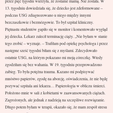
przez pięć tygodni wierzyła, że zostanie mamą. Nie została. W
13. tygodniu dowiedziała się, że dziecko jest zdeformowane –
podczas USG zdiagnozowano u niego między innymi
bezczaszkowie i bezmózgowie. To był szpital kliniczny.
Piętnastu studentów gapiło się w monitor i komentowało wygląd
jej dziecka. Lekarz zalecił terminację ciąży. „Nie byłam w stanie
tego zrobić – wyznaje. – Trafiłam pod opiekę psychologa i przez
następne sześć tygodni biłam się z myślami. Zdecydowało
ostatnie USG, na którym pokazano mi moją córeczkę. Wtedy
zgodziłam się bez wahania. W 19. tygodniu przeprowadzono
zabieg. To była potężna trauma. Kazano mi podpisywać
mnóstwo papierów, zgodę na aborcję, oświadczenia, że nie będę
pozywać szpitala ani lekarza… Papierologia w obliczu śmierci.
Położono mnie w sali z kobietami w zaawansowanych ciążach.
Zagrożonych, ale jednak z nadzieją na szczęśliwe rozwiązanie.
Długo potem byłam w terapii, okazało się, że mam zespół stresu