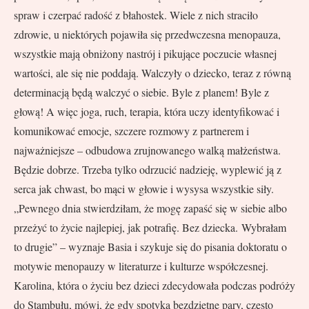
spraw i czerpać radość z błahostek. Wiele z nich straciło
zdrowie, u niektórych pojawiła się przedwczesna menopauza,
wszystkie mają obniżony nastrój i pikujące poczucie własnej
wartości, ale się nie poddają. Walczyły o dziecko, teraz z równą
determinacją będą walczyć o siebie. Byle z planem! Byle z
głową! A więc joga, ruch, terapia, która uczy identyfikować i
komunikować emocje, szczere rozmowy z partnerem i
najważniejsze – odbudowa zrujnowanego walką małżeństwa.
Będzie dobrze. Trzeba tylko odrzucić nadzieję, wyplewić ją z
serca jak chwast, bo mąci w głowie i wysysa wszystkie siły.
„Pewnego dnia stwierdziłam, że mogę zapaść się w siebie albo
przeżyć to życie najlepiej, jak potrafię. Bez dziecka.
Wybrałam
to drugie” – wyznaje Basia i szykuje się do pisania doktoratu o
motywie menopauzy w literaturze i kulturze współczesnej.
Karolina, która o życiu bez dzieci zdecydowała podczas podróży
do Stambułu, mówi, że gdy spotyka bezdzietne pary, często