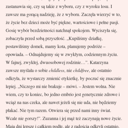
zastanawia się, czy są takie z wyboru, czy z wyroku losu. I
zawsze ma gorącą nadzieję, że z wyboru. Zaczęła wierzyć w to,
że życie bez dzieci może być piękne, wartościowe i pełne pasji.
Gosię wybór bezdzietności natchnął spokojem. Wyciszyła się,
zobaczyła przed sobą przyszłość. „Kupiliśmy działkę,
postawiliśmy domek, mamy kota, planujemy podróże –
opowiada. – Odnajdujemy się w zwykłym, codziennym życiu.
W fajnej, zwykłej, dwuosobowej rodzinie…”. Katarzyna
zawsze myślała o sobie
childless
, nie
childfree
, ale ostatnio
odkryła, że wystarczy zmienić etykietkę, by poczuć się znacznie
lepiej. „Niczego mi nie brakuje – mówi. – Jestem wolna. Nie
wiem, czy to koniec, bo jedno embrio jest genetycznie zdrowe i
wciąż na nas czeka, ale nawet jeżeli się nie uda, nie będziemy
płakać. Nie tym razem. Otwiera się przed nami inny świat.
Wcale nie gorszy!”. Zuzanna i jej mąż też zaczynają nowe życie.
Mają dni lepsze i całkiem podłe, ale z radością odkryli ostatnio,