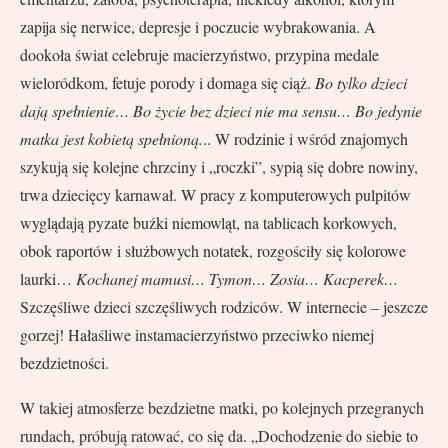
zapija się nerwice, depresje i poczucie wybrakowania. A
dookoła świat celebruje macierzyństwo, przypina medale
wieloródkom, fetuje porody i domaga się ciąż.
Bo tylko dzieci
dają spełnienie… Bo życie bez dzieci nie ma sensu… Bo jedynie
matka jest kobietą spełnioną.
.. W rodzinie i wśród znajomych
szykują się kolejne chrzciny i „roczki”, sypią się dobre nowiny,
trwa dziecięcy karnawał. W pracy z komputerowych pulpitów
wyglądają pyzate buźki niemowląt, na tablicach korkowych,
obok raportów i służbowych notatek, rozgościły się kolorowe
laurki…
Kochanej mamusi… Tymon
… Zosia… Kacperek…
Szczęśliwe dzieci szczęśliwych rodziców. W internecie – jeszcze
gorzej! Hałaśliwe instamacierzyństwo przeciwko niemej
bezdzietności.
W takiej atmosferze bezdzietne matki, po kolejnych przegranych
rundach, próbują ratować, co się da. „Dochodzenie do siebie to