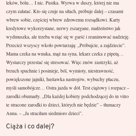
leków, bólu… I nic. Pustka. Wyrwa w duszy, której nie ma
czym załatać. Kto się czuje na siłach, próbuje dalej – czasami
wbrew sobie, częściej wbrew zdrowemu rozsądkowi. Karty
kredytowe wykorzystane, nerwy zszargane, małżeństwo jak
wydmuszka, ale trzeba wziąć się w garść i reanimować nadzieję.
Przecież wszyscy wkoło powtarzają: „Próbujcie, a zajdziecie”.
Mama czeka na wnuka, mąż na syna, lekarz czeka z pipetą…
Wystarczy przestać się stresować. Więc znów zastrzyki, aż
brzuch spuchnie i posinieje, ból, wymioty, niestrawność,
powiększone jajniki, huśtawka nastrojów, wybuchy płaczu,
myśli samobójcze… Ostra jazda w dół. Test ciążowy i rozpacz –
zarodki obumarły. „Dla każdej kobiety podchodzącej do in vitro
te stracone zarodki to dzieci, których nie będzie” – tłumaczy
Anna. – „Ja straciłam siedmioro dzieci”.
Ciąża i co dalej?