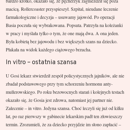
bardzo krótko, okazało się, że pęcherzyk zagnieździł się poza
macicą. Rollercoaster przyspieszył. Szpital, nieudane leczenie
farmakologiczne i decyzja – usuwamy jajowód. Po operacji
Basia poczuła się wybrakowana. Popsuta. Patrzyła na koleżanki
w pracy i myślała tylko o tym, że one mają dwa. A ona jeden.
Była kobietą bez jajowodu i bez większych szans na dziecko.
Płakała na widok każdego ciążowego brzucha.
In vitro – ostatnia szansa
U Gosi lekarz stwierdził zespół policystycznych jajników, ale nie
zbadał podstawowego przy tym schorzeniu hormonu anty-
mullerowskiego. Po roku bezowocnych starań i kolejnych testach
okazało się, że Gosia jest zdrowa, natomiast jej partner nie.
Zalecenie – in vitro. Jedyna szansa. Choć leczyli się już od kilku
lat, po raz pierwszy w gabinecie lekarskim padł ten złowieszczy
termin. Zrozumieli, że za dziecko przyjdzie im słono zapłacić –