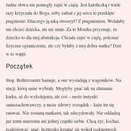
żadne słowa nie pomogły zajść w ciążę. Jest katoliczką i wiele
razy krzyczała do Boga, żeby zabrał z jej serca to przeklęte
pragnienie. Dlaczego ją taką stworzył? Z pragnieniem. Wolałaby
nie chcieć dziecka, ale nie umie. Za to Monika przyznaje, że
dziecko to dla niej abstrakcja. Chciała zajść w ciążę, pokonać
fizyczne ograniczenia, ale czy byłaby z niej dobra matka? Dziś
w to wątpi.
Początek
Stop. Rollercoaster hamuje, a one wysiadają z wagoników. Na
stacji, którą same wybrały. Mogłyby gnać tak na złamanie
karku, aż do wykolejenia, ale coś – może instynkt
samozachowawczy, a może zdrowy rozsądek – każe im się
ratować. Nie zostaną matkami, tak zdecydowały. Nie oddadzą
już temu marzeniu ani jednej cząstki siebie. Chcą żyć, kochać,
podróżować, spać, beztrosko krzątać się wokół codziennych