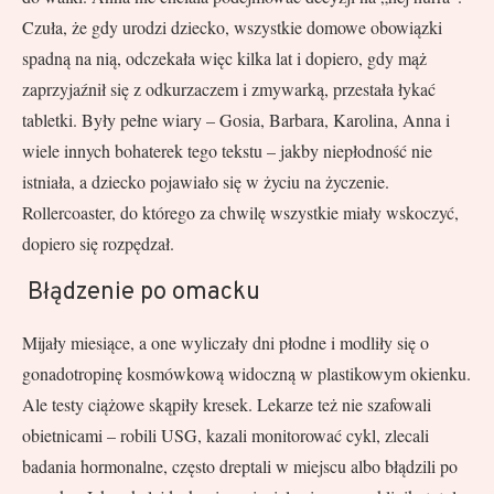
Czuła, że gdy urodzi dziecko, wszystkie domowe obowiązki
spadną na nią, odczekała więc kilka lat i dopiero, gdy mąż
zaprzyjaźnił się z odkurzaczem i zmywarką, przestała łykać
tabletki. Były pełne wiary – Gosia, Barbara, Karolina, Anna i
wiele innych bohaterek tego tekstu – jakby niepłodność nie
istniała, a dziecko pojawiało się w życiu na życzenie.
Rollercoaster, do którego za chwilę wszystkie miały wskoczyć,
dopiero się rozpędzał.
Błądzenie po omacku
Mijały miesiące, a one wyliczały dni płodne i modliły się o
gonadotropinę kosmówkową widoczną w plastikowym okienku.
Ale testy ciążowe skąpiły kresek. Lekarze też nie szafowali
obietnicami – robili USG, kazali monitorować cykl, zlecali
badania hormonalne, często dreptali w miejscu albo błądzili po