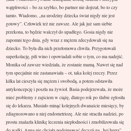
wątpliwości – bo za szybko, bo partner nie dojrzał, bo to czy
tamto. Wiadomo, „na urodziny dziecka świat nigdy nie jest
gotowy”. Człowiek też nie zawsze. Ale jak już sam siebie
przekona, to będzie walczył do upadłego. Gosia nigdy nie
zapomni tego dnia, gdy wraz z mężem zdecydowali się na
dziecko. To była dla nich przełomowa chwila. Przygotowali
superkolację, pili wino i opowiadali sobie o tym, co ma nadejść.
Monika od zawsze wiedziała, że zostanie mamą. Nawet się nad
tym specjalnie nie zastanawiała – ot, taka kolej rzeczy. Przez
kilka lat cieszyła się mężem i swobodą, a potem odstawiła
antykoncepcję i poszła na żywioł. Basia podejrzewała, że może
mieć problemy z zajściem w ciążę, dlatego rok po ślubie zgłosiła
się do lekarza. Musiało minąć kolejnych dwanaście miesięcy, by
zdiagnozowano u niej endometriozę. Ale nie straciła nadziei, po
prostu znalazła klinikę leczenia niepłodności i zmobilizowała się
do walki. Anna nie chciała podejmować decyzji na „hej hurra”.