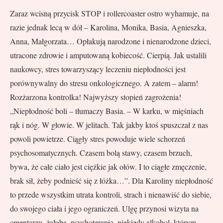
Zaraz wcisną przycisk STOP i rollercoaster ostro wyhamuje, na
razie jednak lecą w dół – Karolina, Monika, Basia, Agnieszka,
Anna, Małgorzata… Opłakują narodzone i nienarodzone dzieci,
utracone zdrowie i amputowaną kobiecość. Cierpią. Jak ustalili
naukowcy, stres towarzyszący leczeniu niepłodności jest
porównywalny do stresu onkologicznego. A zatem – alarm!
Rozżarzona kontrolka! Najwyższy stopień zagrożenia!
„Niepłodność boli – tłumaczy Basia. – W karku, w mięśniach
rąk i nóg. W głowie. W jelitach. Tak jakby ktoś spuszczał z nas
powoli powietrze. Ciągły stres powoduje wiele schorzeń
psychosomatycznych. Czasem bolą stawy, czasem brzuch,
bywa, że całe ciało jest ciężkie jak ołów. I to ciągłe zmęczenie,
brak sił, żeby podnieść się z łóżka…”. Dla Karoliny niepłodność
to przede wszystkim utrata kontroli, strach i nienawiść do siebie,
do swojego ciała i jego ograniczeń. Ulgę przynosi wizyta na
cmentarzu, żałoba, psychoterapia, niekiedy alkohol, którym