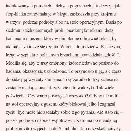
indukowanych porodach i cichych pogrzebach. Ta decyzja jak
stop-klatka zatrzymała je w biegu, zaskoczyła przy krojeniu
warzyw, podczas podróży albo na stole operacyjnym. Basia po
siedmiu latach daremnych prób „pierdolnęła” lekami, dietą,
badaniami i mężem, który w dni płodne odmawiał seksu, by
ukarać ją za to, że się czepia. Wróciła do rodziców. Katarzyna,
leżąc w szpitalu z połatanym brzuchem, powiedziała: „dość!”.
Modliła się, aby te trzy embriony, które niedawno posłano do
badania, okazały się uszkodzone. To przynosiło ulgę, ale zaraz
dopadały ją wyrzuty sumienia. Trzy zarodki to trzy szanse na
zostanie matką, a ona tak zażarcie o to walczyła. Tak wiele
poświęciła. Czy warto poświęcać wszystko? Gdyby nie trafiła
na stół operacyjny z guzem, który blokował jelito i zagrażał
życiu, być może nie zadałaby sobie tego pytania. Ale stało się –
poszła pod nóż i nabrała wątpliwości. Karolina po nieudanej
próbie in vitro wyjechała do Stambułu. Tam odzyskała zmysły,