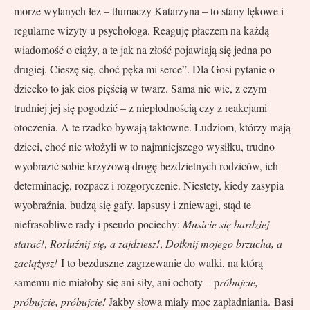
morze wylanych łez – tłumaczy Katarzyna – to stany lękowe i
regularne wizyty u psychologa. Reaguję płaczem na każdą
wiadomość o ciąży, a te jak na złość pojawiają się jedna po
drugiej. Cieszę się, choć pęka mi serce”. Dla Gosi pytanie o
dziecko to jak cios pięścią w twarz. Sama nie wie, z czym
trudniej jej się pogodzić – z niepłodnością czy z reakcjami
otoczenia. A te rzadko bywają taktowne. Ludziom, którzy mają
dzieci, choć nie włożyli w to najmniejszego wysiłku, trudno
wyobrazić sobie krzyżową drogę bezdzietnych rodziców, ich
determinację, rozpacz i rozgoryczenie. Niestety, kiedy zasypia
wyobraźnia, budzą się gafy, lapsusy i zniewagi, stąd te
niefrasobliwe rady i pseudo-pociechy:
Musicie się bardziej
starać!
,
Rozluźnij się, a zajdziesz!
,
Dotknij mojego brzucha, a
zaciążysz!
I to bezduszne zagrzewanie do walki, na którą
samemu nie miałoby się ani siły, ani ochoty – p
róbujcie,
próbujcie, próbujcie!
Jakby słowa miały moc zapładniania. Basi