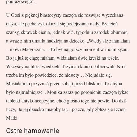
pourazowego”.
U Gosi z pięknej blastocysty zaczęła się rozwijać wyczekana
ciąża, ale pęcherzyk okazał się podejrzanie mały. Był cień
szansy, skrawek cienia, jednak w 5. tygodniu zarodek obumarł,
a wraz z nim umarła nadzieja na dziecko. „Wtedy się załamałam
– mówi Małgorzata. – To był najgorszy moment w moim życiu.
Bo ja już tę ciążę miałam, widziałam dwie kreski na teście.
Wszyscy najbliżsi wiedzieli. Trzymali kciuki, kibicowali. No i
trzeba im było powiedzieć, że niestety… Nie udało się.
Musiałam to przyznać przed sobą i przed bliskimi. To chyba
było najtrudniejsze”. Monika zaraz po poronieniu zaczęła łykać
tabletki antykoncepcyjne, choć głośno tego nie powie. Do dziś
liczy, ile jej dziecko miałoby lat. I płacze, gdy zbliża się Dzień
Matki.
Ostre hamowanie