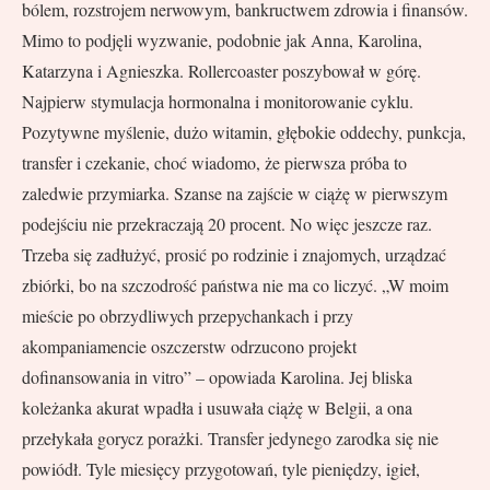
bólem, rozstrojem nerwowym, bankructwem zdrowia i finansów.
Mimo to podjęli wyzwanie, podobnie jak Anna, Karolina,
Katarzyna i Agnieszka. Rollercoaster poszybował w górę.
Najpierw stymulacja hormonalna i monitorowanie cyklu.
Pozytywne myślenie, dużo witamin, głębokie oddechy, punkcja,
transfer i czekanie, choć wiadomo, że pierwsza próba to
zaledwie przymiarka. Szanse na zajście w ciążę w pierwszym
podejściu nie przekraczają 20 procent. No więc jeszcze raz.
Trzeba się zadłużyć, prosić po rodzinie i znajomych, urządzać
zbiórki, bo na szczodrość państwa nie ma co liczyć. „W moim
mieście po obrzydliwych przepychankach i przy
akompaniamencie oszczerstw odrzucono projekt
dofinansowania in vitro” – opowiada Karolina. Jej bliska
koleżanka akurat wpadła i usuwała ciążę w Belgii, a ona
przełykała gorycz porażki. Transfer jedynego zarodka się nie
powiódł. Tyle miesięcy przygotowań, tyle pieniędzy, igieł,