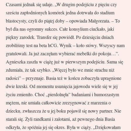
Czasami jednak się udaje. „W drugim podejściu z pięciu czy
sześciu zapłodnionych komórek jedna dotrwała do stadium
blastocysty, czyli do piątej doby – opowiada Małgorzata. – To
był dla nas ogromny sukces. Całe konsylium ciućkało, jaki
piękny zarodek. Transfer się powiódł. Po dziesięciu dniach
zrobiliśmy test na beta hCG. Wynik – koło stówy. Wszyscy nam
gratulowali. Ja już zaczęłam wybierać mebelki do pokoju…”.
Agnieszka zaszła w ciążę już w pierwszym podejściu. Sama się
zdumiała, że tak szybko. „Więcej było we mnie strachu niż
radości” – przyznaje. Basia też w końcu zobaczyła upragnione
dwie kreski. Od momentu usunięcia jajowodu wiele się w jej
życiu zmieniło. Choć „pierdolnęła” badaniami i humorzastym
mężem, nie umiała całkowicie zrezygnować z marzenia o
dziecku, zwłaszcza że u jej boku pojawił się nowy partner. Nie
starali się. Żyli randkami i zalotami, aż pewnego dnia Basia
odkryła, że spóźnia jej się okres. Była w ciąży. „Dziękowałam