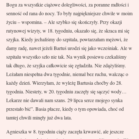
Bogu za wszystkie ciążowe dolegliwości, za poranne mdłości i
senność od rana do nocy. To były najpiękniejsze chwile w moim
życiu – wspomina. – Ale szybko się skończyły. Przy okazji
rutynowej wizyty, w 18. tygodniu, okazało się, że skraca mi się
szyjka. Kiedy jechaliśmy do szpitala, powtarzałam mężowi, że
damy radę, nawet jeżeli Bartuś urodzi się jako wcześniak. Ale w
szpitalu wszystko szło nie tak. Na wynik posiewu czekaliśmy
tak długo, że szyjka całkowicie się zgładziła. Nie zdążyliśmy.
Leżałam niespełna dwa tygodnie, niemal bez ruchu, walcząc o
każdy dzień. Wierzyłam, że wyleżę Bartusia choćby do 28.
tygodnia. Niestety, w 20. tygodniu zaczęły się sączyć wody…
Lekarze nie dawali nam szans. 29 lipca serce mojego synka
przestało bić”. Basia płacze, kiedy o tym opowiada, choć od
tamtej chwili minęły już dwa lata.
Agnieszka w 8. tygodniu ciąży zaczęła krwawić, ale jeszcze