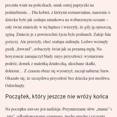
poczuła wiatr na policzkach, smak ostrej papryczki na
podniebieniu… Dla kobiet, z którymi rozmawiałam, marzenie o
dziecku było jak szalupa ratunkowa na wzburzonym oceanie –
cały świat zmieściły w tej łupince i wierzyły, że gdy ją opuszczą,
zginą. Zmiecie je z powierzchni życia byle podmuch. Zaleje fala
goryczy. Ale przeżyły, choć szalupa zniknęła. Ledwo wcisnęły
guzik „forward”, zobaczyły świat jak za poranną mgłą. Na
horyzoncie zamajaczył blady zarys przyszłości: wymarzona
podróż, domek z maleńką działeczką, ukochane skałki,
doktorat… Z czasem obraz się wyostrzył, zaczął nabierać barw.
Okazało się, że szczęśliwa przyszłość bez dziecka jest możliwa.
Odetchnęły.
Początek, który jeszcze nie wróży końca
Na początku zawsze jest nadzieja. Przymierzanie słów „mama” i
„tata”, odkorkowywanie szampana, trochę strachu i szczypta