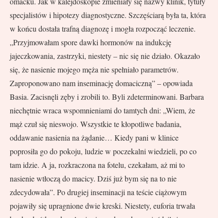
omacku. Jak w kalejdoskopie zmieniały się nazwy klinik, tytuły
specjalistów i hipotezy diagnostyczne. Szczęściarą była ta, która
w końcu dostała trafną diagnozę i mogła rozpocząć leczenie.
„Przyjmowałam spore dawki hormonów na indukcję
jajeczkowania, zastrzyki, niestety – nic się nie działo. Okazało
się, że nasienie mojego męża nie spełniało parametrów.
Zaproponowano nam inseminację domaciczną” – opowiada
Basia. Zacisnęli zęby i zrobili to. Byli zdeterminowani. Barbara
niechętnie wraca wspomnieniami do tamtych dni: „Wiem, że
mąż czuł się nieswojo. Wszystkie te kłopotliwe badania,
oddawanie nasienia na żądanie… Kiedy pani w klinice
poprosiła go do pokoju, ludzie w poczekalni wiedzieli, po co
tam idzie. A ja, rozkraczona na fotelu, czekałam, aż mi to
nasienie wtłoczą do macicy. Dziś już bym się na to nie
zdecydowała”. Po drugiej inseminacji na teście ciążowym
pojawiły się upragnione dwie kreski. Niestety, euforia trwała