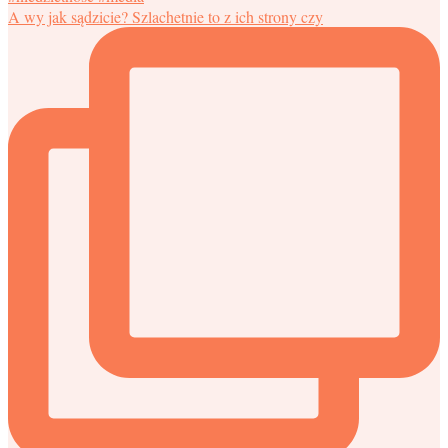
A wy jak sądzicie? Szlachetnie to z ich strony czy