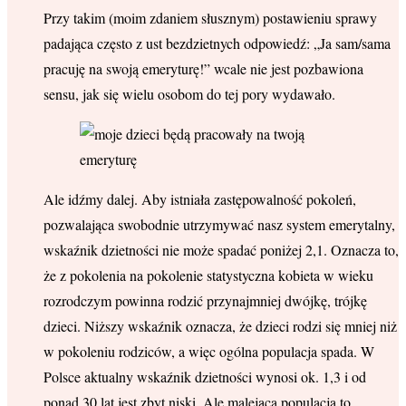
Przy takim (moim zdaniem słusznym) postawieniu sprawy
padająca często z ust bezdzietnych odpowiedź: „Ja sam/sama
pracuję na swoją emeryturę!” wcale nie jest pozbawiona
sensu, jak się wielu osobom do tej pory wydawało.
Ale idźmy dalej. Aby istniała zastępowalność pokoleń,
pozwalająca swobodnie utrzymywać nasz system emerytalny,
wskaźnik dzietności nie może spadać poniżej 2,1. Oznacza to,
że z pokolenia na pokolenie statystyczna kobieta w wieku
rozrodczym powinna rodzić przynajmniej dwójkę, trójkę
dzieci. Niższy wskaźnik oznacza, że dzieci rodzi się mniej niż
w pokoleniu rodziców, a więc ogólna populacja spada. W
Polsce aktualny wskaźnik dzietności wynosi ok. 1,3 i od
ponad 30 lat jest zbyt niski. Ale malejąca populacja to