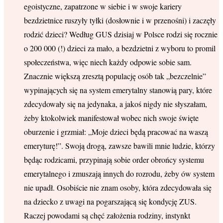
egoistyczne, zapatrzone w siebie i w swoje kariery
bezdzietnice ruszyły tyłki (dosłownie i w przenośni) i zaczęły
rodzić dzieci? Według GUS dzisiaj w Polsce rodzi się rocznie
o 200 000 (!) dzieci za mało, a bezdzietni z wyboru to promil
społeczeństwa, więc niech każdy odpowie sobie sam.
Znacznie większą zresztą populację osób tak „bezczelnie”
wypinających się na system emerytalny stanowią pary, które
zdecydowały się na jedynaka, a jakoś nigdy nie słyszałam,
żeby ktokolwiek manifestował wobec nich swoje święte
oburzenie i grzmiał: „Moje dzieci będą pracować na waszą
emeryturę!”. Swoją drogą, zawsze bawili mnie ludzie, którzy
będąc rodzicami, przypinają sobie order obrońcy systemu
emerytalnego i zmuszają innych do rozrodu, żeby ów system
nie upadł. Osobiście nie znam osoby, która zdecydowała się
na dziecko z uwagi na pogarszającą się kondycję ZUS.
Raczej powodami są chęć założenia rodziny, instynkt