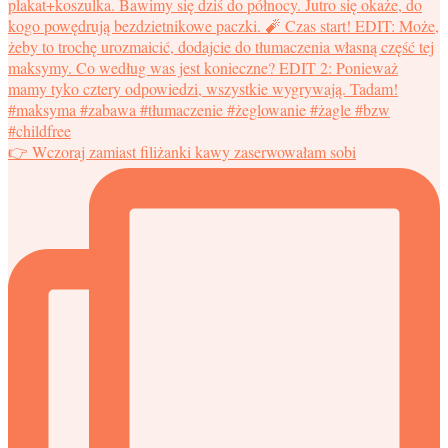
👉 Wczoraj zamiast filiżanki kawy zaserwowałam sobi