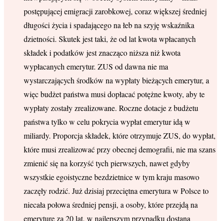
postępującej emigracji zarobkowej, coraz większej średniej
długości życia i spadającego na łeb na szyję wskaźnika
dzietności. Skutek jest taki, że od lat kwota wpłacanych
składek i podatków jest znacząco niższa niż kwota
wypłacanych emerytur. ZUS od dawna nie ma
wystarczających środków na wypłaty bieżących emerytur, a
więc budżet państwa musi dopłacać potężne kwoty, aby te
wypłaty zostały zrealizowane. Roczne dotacje z budżetu
państwa tylko w celu pokrycia wypłat emerytur idą w
miliardy. Proporcja składek, które otrzymuje ZUS, do wypłat,
które musi zrealizować przy obecnej demografii, nie ma szans
zmienić się na korzyść tych pierwszych, nawet gdyby
wszystkie egoistyczne bezdzietnice w tym kraju masowo
zaczęły rodzić. Już dzisiaj przeciętna emerytura w Polsce to
niecała połowa średniej pensji, a osoby, które przejdą na
emeryturę za 20 lat, w najlepszym przypadku dostaną