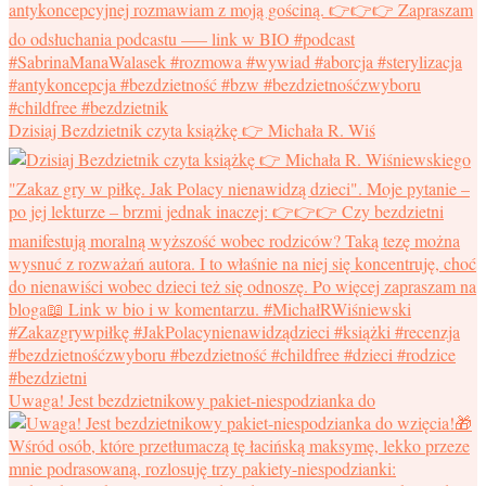
Dzisiaj Bezdzietnik czyta książkę 👉 Michała R. Wiś
Uwaga! Jest bezdzietnikowy pakiet-niespodzianka do