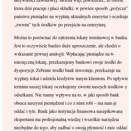
która dziś pracuje i płaci składki, w pewien sposób „pożycza”
państwu pieniądze na wypłatę aktualnych emerytur i oczekuje
„zwrotu” tych środków po przejściu na emeryturę.
Można to porównać do założenia lokaty terminowej w banku.
Jest to oczywiście bardzo duże uproszczenie, ale chodzi o
wskazanie pewnej analogii. Wpłacając pieniądze na 6-
miesięczną lokatę, przekazujemy bankowi swoje środki do
dyspozycji. Zebrane środki bank inwestuje, przekazuje na
wypłaty lokat i udziela kredytów innym klientom. Po upływie
terminu naszej lokaty oczekujemy zwrotu naszych środków z
odsetkami. Nie mamy wpływu na to, w jaki sposób bank
obraca naszymi pieniędzmi i co z nimi robi – ma nam je
oddać i tyle. Bank jako instytucja finansowa naszpikowana
ekspertami ma profesjonalną wiedzę i wszelkie narzędzia
niezbędne do tego, aby zadbać o swoją płynność i móc oddać