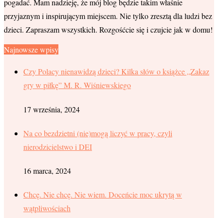
pogadać. Mam nadzieję, że mój blog będzie takim właśnie
przyjaznym i inspirującym miejscem. Nie tylko zresztą dla ludzi bez
dzieci. Zapraszam wszystkich. Rozgośćcie się i czujcie jak w domu!
Najnowsze wpisy
Czy Polacy nienawidzą dzieci? Kilka słów o książce „Zakaz
gry w piłkę” M. R. Wiśniewskiego
17 września, 2024
Na co bezdzietni (nie)mogą liczyć w pracy, czyli
nierodzicielstwo i DEI
16 marca, 2024
Chcę. Nie chcę. Nie wiem. Doceńcie moc ukrytą w
wątpliwościach