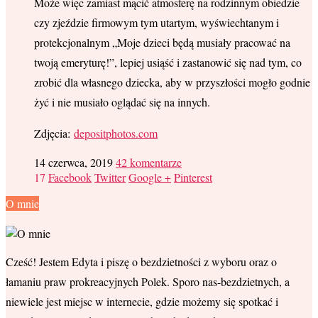
Może więc zamiast mącić atmosferę na rodzinnym obiedzie
czy zjeździe firmowym tym utartym, wyświechtanym i
protekcjonalnym „Moje dzieci będą musiały pracować na
twoją emeryturę!”, lepiej usiąść i zastanowić się nad tym, co
zrobić dla własnego dziecka, aby w przyszłości mogło godnie
żyć i nie musiało oglądać się na innych.
Zdjęcia:
depositphotos.com
14 czerwca, 2019
42 komentarze
17
Facebook
Twitter
Google +
Pinterest
O mnie
Cześć! Jestem Edyta i piszę o bezdzietności z wyboru oraz o
łamaniu praw prokreacyjnych Polek. Sporo nas-bezdzietnych, a
niewiele jest miejsc w internecie, gdzie możemy się spotkać i