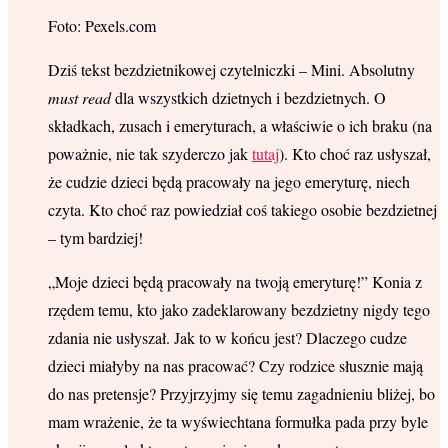
Foto: Pexels.com
Dziś tekst bezdzietnikowej czytelniczki – Mini. Absolutny
must read
dla wszystkich dzietnych i bezdzietnych. O
składkach, zusach i emeryturach, a właściwie o ich braku (na
poważnie, nie tak szyderczo jak
tutaj
). Kto choć raz usłyszał,
że cudzie dzieci będą pracowały na jego emeryturę, niech
czyta. Kto choć raz powiedział coś takiego osobie bezdzietnej
– tym bardziej!
„Moje dzieci będą pracowały na twoją emeryturę!” Konia z
rzędem temu, kto jako zadeklarowany bezdzietny nigdy tego
zdania nie usłyszał. Jak to w końcu jest? Dlaczego cudze
dzieci miałyby na nas pracować? Czy rodzice słusznie mają
do nas pretensje? Przyjrzyjmy się temu zagadnieniu bliżej, bo
mam wrażenie, że ta wyświechtana formułka pada przy byle