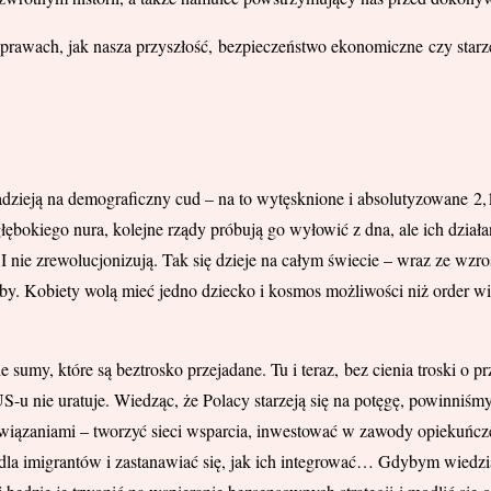
prawach, jak nasza przyszłość, bezpieczeństwo ekonomiczne czy starz
dzieją na demograficzny cud – na to wytęsknione i absolutyzowane 2,1
ębokiego nura, kolejne rządy próbują go wyłowić z dna, ale ich działa
I nie zrewolucjonizują. Tak się dzieje na całym świecie – wraz ze wz
by. Kobiety wolą mieć jedno dziecko i kosmos możliwości niż order wi
my, które są beztrosko przejadane. Tu i teraz, bez cienia troski o pr
S-u nie uratuje. Wiedząc, że Polacy starzeją się na potęgę, powinniśm
wiązaniami – tworzyć sieci wsparcia, inwestować w zawody opiekuńcze
 dla imigrantów i zastanawiać się, jak ich integrować… Gdybym wiedzi