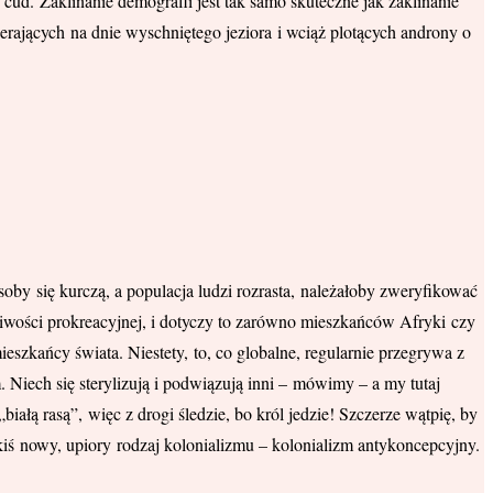
cud. Zaklinanie demografii jest tak samo skuteczne jak zaklinanie
mierających na dnie wyschniętego jeziora i wciąż plotących androny o
oby się kurczą, a populacja ludzi rozrasta, należałoby zweryfikować
iwości prokreacyjnej, i dotyczy to zarówno mieszkańców Afryki czy
eszkańcy świata. Niestety, to, co globalne, regularnie przegrywa z
Niech się sterylizują i podwiązują inni – mówimy – a my tutaj
ałą rasą”, więc z drogi śledzie, bo król jedzie! Szczerze wątpię, by
iś nowy, upiory rodzaj kolonializmu – kolonializm antykoncepcyjny.