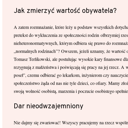
Jak zmierzyć wartość obywatela?
A zatem rozmnażanie, które leży u podstaw wszystkich dotychc
pretekst do wykluczenia ze społeczności rodzin olbrzymiej rze
nieheteronormatywnych, którym odbiera się prawo do rozmnażan
„normalnych rodzinach”? Owszem, jeżeli uznamy, że wartość ob
Tomasz Terlikowski, ale postulując wysokie kary finansowe dla 
rezygnują z małżeństwa i poświęcają się pracy na jej rzecz. A
poseł”, czemu odbierać go lekarkom, inżynierom czy nauczycie
społeczeństwo żąda od nas nie tyle dzieci, co ofiary. Mamy złoż
swoją wolność osobistą, marzenia i poczucie osobistego spełni
Dar nieodwzajemniony
Nie dajmy się zwariować! Wszyscy pracujemy na rzecz wspólno