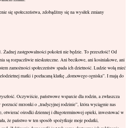
enie się społeczeństwa, zdobądźmy się na wysiłek zmiany
. Żadnej zastępowalności pokoleń nie będzie. To przeszłość! Od
nia są rozpaczliwie nieskuteczne. Ani becikowe, ani kosiniakowe, ani
rostem zamożności społeczeństw spada ich dzietność. Ludzie wolą mieć
elodzietnej matki i pozłacaną klatkę „domowego ogniska”. I mają do
zyszłość. Oczywiście, państwowe wsparcie dla rodzin, a zwłaszcza
y porzucić mrzonki o „tradycyjnej rodzinie”, która wyciągnie nas
, otwierać ośrodki dziennej i długoterminowej opieki, inwestować w
ała, że państwo w ten sposób spożytkuje moje podatki,