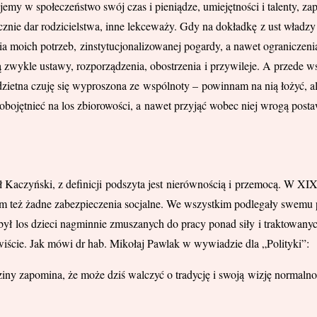
 w społeczeństwo swój czas i pieniądze, umiejętności i talenty, zapa
znie dar rodzicielstwa, inne lekceważy. Gdy na dokładkę z ust władzy
moich potrzeb, zinstytucjonalizowanej pogardy, a nawet ograniczenia
 zwykle ustawy, rozporządzenia, obostrzenia i przywileje. A przede wsz
dzietna czuję się wyproszona ze wspólnoty – powinnam na nią łożyć, 
obojętnieć na los zbiorowości, a nawet przyjąć wobec niej wrogą pos
eł Kaczyński, z definicji podszyta jest nierównością i przemocą. W X
 im też żadne zabezpieczenia socjalne. We wszystkim podlegały swemu
ył los dzieci nagminnie zmuszanych do pracy ponad siły i traktowanyc
wiście. Jak mówi dr hab. Mikołaj Pawlak w wywiadzie dla „Polityki”:
ny zapomina, że może dziś walczyć o tradycję i swoją wizję normalnoś