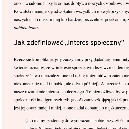
ono – wiadomo! – żąda od nas dopływu nowych członków. I wagin
Kowalski mianuje się adwokatem wszystkich niewykorzystanyc
naszych ciał i dusz, mniej lub bardziej bezczelnie, przekonani,
publico bono
.
Jak zdefiniować „interes społeczny”
Rzecz się komplikuje, gdy zaczynamy przyglądać się temu mi
świecie, uznamy, że w interesie społecznym leży wzrost demog
społeczeństwo nieuzależnione od usług imigrantów, a zatem nie
niekoniecznie matki i babki, ale o tym później). A przecież, s
nasze rozumienie interesu społecznego. To niemożliwe, by w 
społeczność inteligentnych ryb (a co!) zamieszkującą jakieś pr
jest jej coraz mniej i mniej, a one nadal debatują o najskuteczn
(…) mamy tendencję do wyobrażania sobie przyszłości na 
natury. Stanowi jednocześnie ogromny balast w punkcie