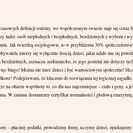
zasowych definicji rodziny, we współczesnym świecie staje się coraz
szy ludzi: osób niepłodnych i bezpłodnych, bezdzietnych z wyboru i wy
ia. Jak twierdzą socjologowie, to w przybliżeniu 30% społeczeństwa!
ywatela mierzy się wyłącznie ilością dzieci, jakie udało mu się powo
bezdzietnych, zaznacza asekurancko, że jego postulat nie dotyczy tych
 więc bingo! Można nie mieć dzieci i być wartościowym społecznie! Sko
lkom? Podejrzewam, że kluczem do rozwiązania tej logicznej zagadki 
yć na ołtarzu wspólnoty to, co dla nas najcenniejsze – ciało i geny, a
enia. W zamian dostaniemy certyfikat normalności i głodową emeryturę
ty – płacimy podatki, prowadzimy firmy, uczymy dzieci, opiekujemy 