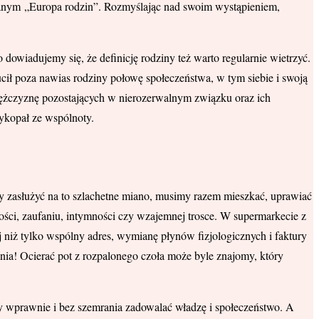
wanym „Europa rodzin”. Rozmyślając nad swoim wystąpieniem,
 dowiadujemy się, że definicję rodziny też warto regularnie wietrzyć.
ucił poza nawias rodziny połowę społeczeństwa, w tym siebie i swoją
 mężczyznę pozostających w nierozerwalnym związku oraz ich
wykopał ze wspólnoty.
 zasłużyć na to szlachetne miano, musimy razem mieszkać, uprawiać
ości, zaufaniu, intymności czy wzajemnej trosce. W supermarkecie z
ej niż tylko wspólny adres, wymianę płynów fizjologicznych i faktury
enia! Ocierać pot z rozpalonego czoła może byle znajomy, który
my wprawnie i bez szemrania zadowalać władzę i społeczeństwo. A