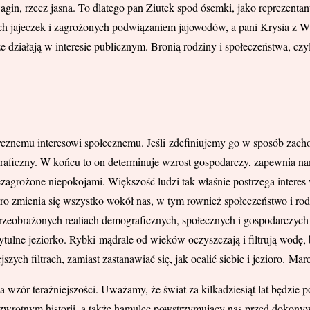
, rzecz jasna. To dlatego pan Ziutek spod ósemki, jako reprezentant 
h jajeczek i zagrożonych podwiązaniem jajowodów, a pani Krysia z 
 że działają w interesie publicznym. Bronią rodziny i społeczeństwa, czy
tycznemu interesowi społecznemu. Jeśli zdefiniujemy go w sposób za
raficzny. W końcu to on determinuje wzrost gospodarczy, zapewnia na
zagrożone niepokojami. Większość ludzi tak właśnie postrzega interes w
koro zmienia się wszystko wokół nas, w tym rownież społeczeństwo i ro
przeobrażonych realiach demograficznych, społecznych i gospodarczyc
zytulne jeziorko. Rybki-mądrale od wieków oczyszczają i filtrują wodę,
iejszych filtrach, zamiast zastanawiać się, jak ocalić siebie i jezioro.
wzór teraźniejszości. Uważamy, że świat za kilkadziesiąt lat będzie 
 zwrotnym historii, a także hamulec powstrzymujący nas przed dokon