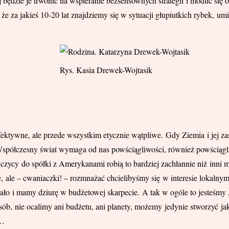
dzie je trwonić na wspieranie bezsensownych strategii i modlić się o 
, że za jakieś 10-20 lat znajdziemy się w sytuacji głupiutkich rybek, u
Rys. Kasia Drewek-Wojtasik
ektywne, ale przede wszystkim etycznie wątpliwe. Gdy Ziemia i jej zas
Współczesny świat wymaga od nas powściągliwości, również powściągl
czycy do spółki z Amerykanami robią to bardziej zachłannie niż inni mi
ale – cwaniaczki! – rozmnażać chcielibyśmy się w interesie lokalnym. 
o i mamy dziurę w budżetowej skarpecie. A tak w ogóle to jesteśmy „bi
, nie ocalimy ani budżetu, ani planety, możemy jedynie stworzyć jak
a…