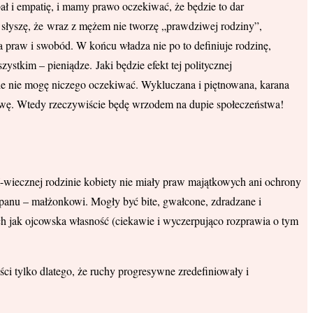
ł i empatię, i mamy prawo oczekiwać, że będzie to dar
 słyszę, że wraz z mężem nie tworzę „prawdziwej rodziny”,
 praw i swobód. W końcu władza nie po to definiuje rodzinę,
ystkim – pieniądze. Jaki będzie efekt tej politycznej
ale nie mogę niczego oczekiwać. Wykluczana i piętnowana, karana
tawę. Wtedy rzeczywiście będę wrzodem na dupie społeczeństwa!
IX-wiecznej rodzinie kobiety nie miały praw majątkowych ani ochrony
 panu – małżonkowi. Mogły być bite, gwałcone, zdradzane i
h jak ojcowska własność (ciekawie i wyczerpująco rozprawia o tym
ci tylko dlatego, że ruchy progresywne zredefiniowały i