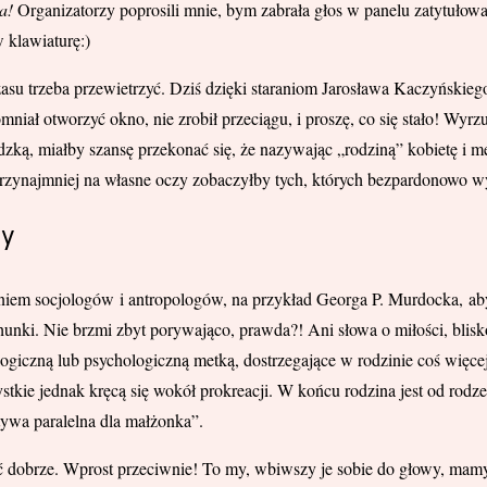
a!
Organizatorzy poprosili mnie, bym zabrała głos w panelu zatytuło
w klawiaturę:)
zasu trzeba przewietrzyć. Dziś dzięki staraniom Jarosława Kaczyńskiego
niał otworzyć okno, nie zrobił przeciągu, i proszę, co się stało! Wyrz
dzką, miałby szansę przekonać się, że nazywając „rodziną” kobietę i
przynajmniej na własne oczy zobaczyłby tych, których bezpardonowo 
sy
iem socjologów i antropologów, na przykład Georga P. Murdocka, aby
unki. Nie brzmi zbyt porywająco, prawda?! Ani słowa o miłości, blisk
teologiczną lub psychologiczną metką, dostrzegające w rodzinie coś więc
ystkie jednak kręcą się wokół prokreacji. W końcu rodzina jest od rodz
atywa paralelna dla małżonka”.
bić dobrze. Wprost przeciwnie! To my, wbiwszy je sobie do głowy, ma