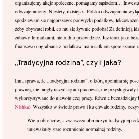
organizujemy akcje społeczne, pomagamy sąsiadom… Inwestujemy
odwzajemniony. Niestety, dzisiejsza Polska odwzajemnia wyłąc
spodziewam się najgorszego: podwyżki podatków, lekceważenia 
żeby obywatel robił, co mu się żywnie podoba! Za definicją idą
zabawy formułkami, nietrudno przewidzieć. Już teraz jako bez
finansowo i ograbiana z podatków mam całkiem spore szanse z
„Tradycyjna rodzina”, czyli jaka?
Inna sprawa, że „tradycyjna rodzina”, o którą upomina się pos
prawnej, nie mogły uczyć się ani pracować, nie przysługiwały
wykorzystywane do niewolniczej pracy. Równie beznadziejny b
Nishka
). Wszystko w świetle prawa i ku chwale rodziny, oczy
Wielu obrońców, a zwłaszcza obrończyń tradycyjnej rodzi
unieważniły stare rozumienie normalnej rodziny.