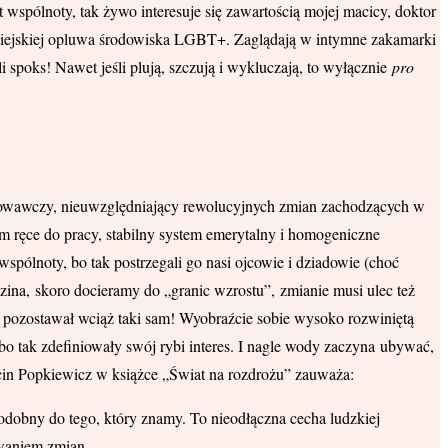
wspólnoty, tak żywo interesuje się zawartością mojej macicy, doktor
Wiejskiej opluwa środowiska LGBT+. Zaglądają w intymne zakamarki
li spoks! Nawet jeśli plują, szczują i wykluczają, to wyłącznie
pro
chowawczy, nieuwzględniający rewolucyjnych zmian zachodzących w
m ręce do pracy, stabilny system emerytalny i homogeniczne
spólnoty, bo tak postrzegali go nasi ojcowie i dziadowie (choć
dzina, skoro docieramy do „granic wzrostu”, zmianie musi ulec też
h pozostawał wciąż taki sam! Wyobraźcie sobie wysoko rozwiniętą
 bo tak zdefiniowały swój rybi interes. I nagle wody zaczyna ubywać,
 Marcin Popkiewicz w książce „Świat na rozdrożu” zauważa:
podobny do tego, który znamy. To nieodłączna cecha ludzkiej
ywaniem zmian.