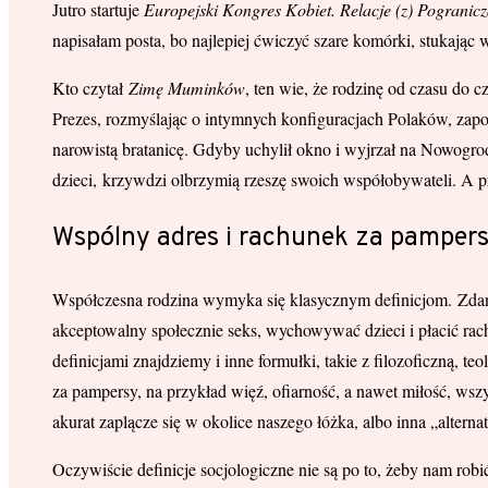
Jutro startuje
Europejski Kongres Kobiet. Relacje (z) Pogranicz
napisałam posta, bo najlepiej ćwiczyć szare komórki, stukając 
Kto czytał
Zimę Muminków
, ten wie, że rodzinę od czasu do c
Prezes, rozmyślając o intymnych konfiguracjach Polaków, zapom
narowistą bratanicę. Gdyby uchylił okno i wyjrzał na Nowogro
dzieci, krzywdzi olbrzymią rzeszę swoich współobywateli. A 
Wspólny adres i rachunek za pamper
Współczesna rodzina wymyka się klasycznym definicjom. Zdan
akceptowalny społecznie seks, wychowywać dzieci i płacić rach
definicjami znajdziemy i inne formułki, takie z filozoficzną, 
za pampersy, na przykład więź, ofiarność, a nawet miłość, wsz
akurat zaplącze się w okolice naszego łóżka, albo inna „altern
Oczywiście definicje socjologiczne nie są po to, żeby nam ro