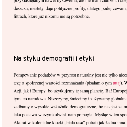
przyklasnęłabym nawet bykowemu, ale nie mam złudzeń. Dalej bę
deszczu, niestety, daje polityczne profity, dlatego podejrzewam
filtrach, które już nikomu nie są potrzebne.
Na styku demografii i etyki
Pompowanie podatków w przyrost naturalny jest nie tylko nieef
tezę o społecznej wartości rozmnażania (pisałam o tym
tutaj
). 
Azji, jak i Europy, bo użytkujemy tę samą planetę. Ba! Europej
tym, co narodowe. Niszczymy, śmiecimy i zużywamy globalnie, 
zadbamy o wysokie wskaźniki demograficzne, bo nas jest za mał
taka postawa w czymkolwiek nam pomogła. Myśląc w ten sposób
Akurat w kolonialne klocki „biała rasa” potrafi jak żadna inn