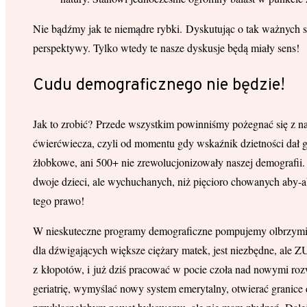
Nie bądźmy jak te niemądre rybki. Dyskutując o tak ważnych s
perspektywy. Tylko wtedy te nasze dyskusje będą miały sens!
Cudu demograficznego nie będzie!
Jak to zrobić? Przede wszystkim powinniśmy pożegnać się z na
ćwierćwiecza, czyli od momentu gdy wskaźnik dzietności dał gł
żłobkowe, ani 500+ nie zrewolucjonizowały naszej demografii. 
dwoje dzieci, ale wychuchanych, niż pięcioro chowanych aby-a
tego prawo!
W nieskuteczne programy demograficzne pompujemy olbrzymie su
dla dźwigających większe ciężary matek, jest niezbędne, ale ZU
z kłopotów, i już dziś pracować w pocie czoła nad nowymi roz
geriatrię, wymyślać nowy system emerytalny, otwierać granice