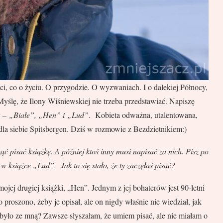
, co o życiu. O przygodzie. O wyzwaniach. I o dalekiej Północy,
Myślę, że Ilony Wiśniewskiej nie trzeba przedstawiać. Napiszę
y –
„Białe”, „Hen” i „Lud”
. Kobieta odważna, utalentowana,
dla siebie Spitsbergen. Dziś w rozmowie z Bezdzietnikiem:)
ąć pisać książkę. A później ktoś inny musi napisać za nich. Pisz po
w książce „Lud”. Jak to się stało, że ty zaczęłaś pisać?
ojej drugiej książki, „Hen”. Jednym z jej bohaterów jest 90-letni
 proszono, żeby je opisał, ale on nigdy właśnie nie wiedział, jak
to było ze mną? Zawsze słyszałam, że umiem pisać, ale nie miałam o