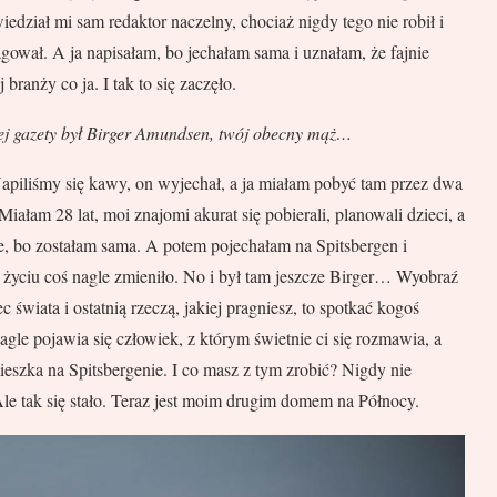
iedział mi sam redaktor naczelny, chociaż nigdy tego nie robił i
agował. A ja napisałam, bo jechałam sama i uznałam, że fajnie
branży co ja. I tak to się zaczęło.
ej gazety był Birger Amundsen, twój obecny mąż…
apiliśmy się kawy, on wyjechał, a ja miałam pobyć tam przez dwa
iałam 28 lat, moi znajomi akurat się pobierali, planowali dzieci, a
e, bo zostałam sama. A potem pojechałam na Spitsbergen i
 w życiu coś nagle zmieniło. No i był tam jeszcze Birger… Wyobraź
świata i ostatnią rzeczą, jakiej pragniesz, to spotkać kogoś
agle pojawia się człowiek, z którym świetnie ci się rozmawia, a
 mieszka na Spitsbergenie. I co masz z tym zrobić? Nigdy nie
e tak się stało. Teraz jest moim drugim domem na Północy.