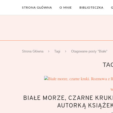
STRONA GŁÓWNA
O MNIE
BIBLIOTECZKA
Strona Główna
Tagi
Otagowane posty "Białe"
TA
W
BIAŁE MORZE, CZARNE KRUK
AUTORKĄ KSIĄŻEK