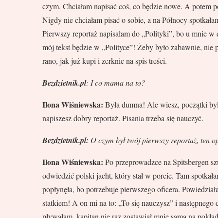
czym. Chciałam napisać coś, co będzie nowe. A potem poj
Nigdy nie chciałam pisać o sobie, a na Północy spotkałam
Pierwszy reportaż napisałam do „Polityki”, bo u mnie w d
mój tekst będzie w „Polityce”! Żeby było zabawnie, nie 
rano, jak już kupi i zerknie na spis treści.
Bezdzietnik.pl
: I co mama na to?
Ilona Wiśniewska:
Była dumna! Ale wiesz, początki był
napiszesz dobry reportaż. Pisania trzeba się nauczyć.
Bezdzietnik.pl:
O czym był twój pierwszy reportaż, ten 
Ilona Wiśniewska:
Po przeprowadzce na Spitsbergen sz
odwiedzić polski jacht, który stał w porcie. Tam spotkał
popłynęła, bo potrzebuje pierwszego oficera. Powiedzia
statkiem! A on mi na to: „To się nauczysz” i następnego 
pływałam, kapitan nie raz zostawiał mnie samą na pokła