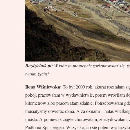
Bezdzietnik.pl:
W którym momencie zorientowałaś się, że 
twoim życiu?
Ilona Wiśniewska:
To był 2009 rok, akurat rozstałam s
pokój, pracowałam w wydawnictwie, potem wróciłam do 
kilometrów albo pracowałam zdalnie. Potrzebowałam gdzi
musiałyśmy otwierać okna. A za oknami – hałas wielkiego
miasta. A ponieważ ciągle chorowałam, zdecydowałam, że
Padło na Spitsbergen. Wszystko, co się potem wydarzyło