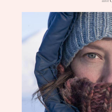
autor
C