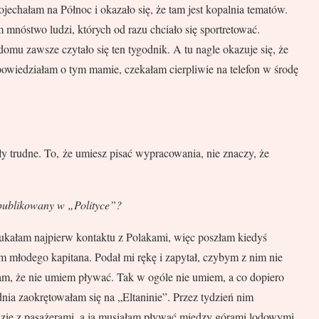
echałam na Północ i okazało się, że tam jest kopalnia tematów.
 mnóstwo ludzi, których od razu chciało się sportretować.
omu zawsze czytało się ten tygodnik. A tu nagle okazuje się, że
powiedziałam o tym mamie, czekałam cierpliwie na telefon w środę
y trudne. To, że umiesz pisać wypracowania, nie znaczy, że
opublikowany w „Polityce”?
ukałam najpierw kontaktu z Polakami, więc poszłam kiedyś
am młodego kapitana. Podał mi rękę i zapytał, czybym z nim nie
łam, że nie umiem pływać. Tak w ogóle nie umiem, a co dopiero
dnia zaokrętowałam się na „Eltaninie”. Przez tydzień nim
dzie z pasażerami, a ja musiałam pływać między górami lodowymi.