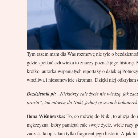
Tym razem mam dla Was rozmowę nie tyle o bezdzietności
gdzie spotkać człowieka to znaczy poznać jego historię. 
krótko: autorka wspaniałych reportaży o dalekiej Północ
wrażliwa i niesamowicie skromna. Dzięki niej odkryłam 
Bezdzietnik.pl:
„Niektórzy całe życie nie wiedzą, jak zacz
prostu”, tak mówisz do Nuki, jednej ze swoich bohaterek 
Ilona Wiśniewska:
To, co mówię do Nuki, to aluzja do m
mężczyzna, który pamiętał całe swoje życie, wiele razy go
zacząć. Ja opisałam tylko fragment jego historii. A jak 